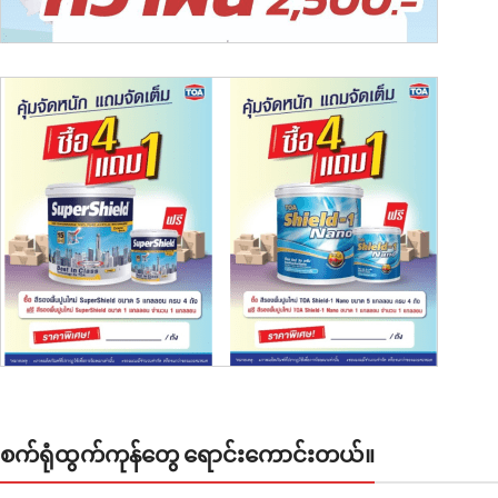
APPLE ACCESSORIES
LEATHER CASES
စက်ရုံထွက်ကုန်တွေ ရောင်းကောင်းတယ်။
Condimentum curabitur vestibulum dapibus porttitor
adipiscing