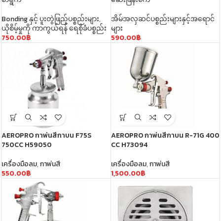
Bonding နှင့် ပူးတွဲဖြည့်ပစ္စည်းများ
,
အိမ်အလှဆင်ပစ္စည်းများနှင့်အရောင်
ယိုစိမ့်မှုကို ကာကွယ်ရန် ရေစိုခံပစ္စည်း
များ
750.00
฿
590.00
฿
AEROPRO กาพ่นสีกาบน F75S
AEROPRO กาพ่นสีกาบน R-71G 400
750CC H59050
CC H73094
เครื่องมือลม
,
กาพ่นสี
เครื่องมือลม
,
กาพ่นสี
550.00
฿
1,500.00
฿