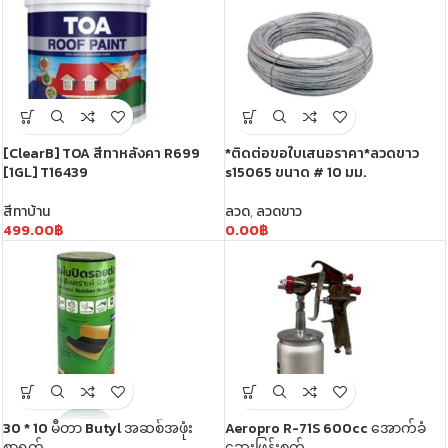
[ClearB] TOA สีทาหลังคา R699
*ติดต่อขอใบเสนอราคา*ลวดขาว
[1GL] T16439
s15065 ขนาด # 10 มม.
สีทาบ้าน
ลวด
,
ลวดขาว
499.00
฿
0.00
฿
30 * 10 မီတာ Butyl အဆစ်အဖုံး
Aeropro R-71S 600cc အောက်ခံ
စာရွက်
ဆေးဖြန်းစက်