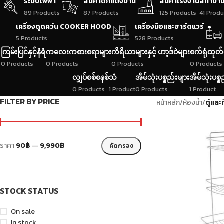
ระบบไฟฟ้า
สินค้าตกแต่งบ้าน
สินค้าโรงงาน
สีทาบ้า
89 Products
87 Products
125 Products
41 Produ
เครื่องดูดควัน COOKER HOOD
เครื่องมือและฮาร์ดแวร์
5 Products
528 Products
ကြမ်းပြင်နှင့်နံရံ
ကလေးကစားစရာများ
ကိရိယာများနှင့် ဟာ့ဒ်ဝဲများ
စက်ရုံထုတ်
0 Products
0 Products
0 Products
0 Products
လျှပ်စစ်စနစ်
သံ
အိမ်သုံးပစ္စည်းများ
အိမ်သုံးပစ္စ
0 Products
1 Product
0 Products
1 Product
FILTER BY PRICE
หน้าหลัก
/
ห้องน้ำ
/
ตู้และ
ราคา
90฿
—
9,990฿
คัดกรอง
STOCK STATUS
On sale
In stock