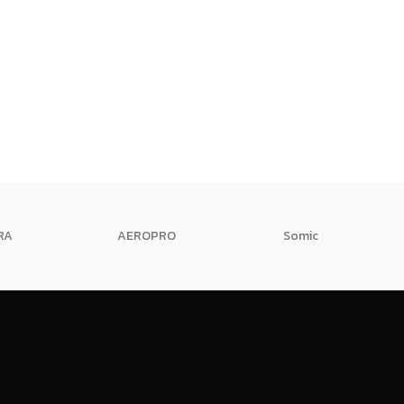
RA
AEROPRO
Somic