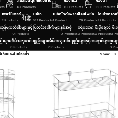
น
สีและวัสดุตกแต่งบ้าน
ห้องครัว
ห้องน้ำ
cts
84 Products
153 Products
561 Products
เฟอร์นิเจอร์
เหล็ก
เหล็กไวด์แฟรงค์
โคมไฟช่อ
โคมไฟถาดค
2 Products
167 Products
1 Product
79 Products
27 Products
ကုန်များ
တံခါးများနှင့် ပြတင်းပေါက်များ
နစ်အစုံ
ပရိဘောဂ
မီးဖိုချောင်
မီးလ
0 Products
0 Products
0 Products
0 Products
1 P
ည်းများ
အိမ်အလှဆင်ပစ္စည်းများ
အိမ်အလှဆင်ပစ္စည်းများနှင့်အရောင်များ
ဥယျာ
0 Products
2 Products
0 Pr
ที่เก็บของในห้องน้ำ
Show
9