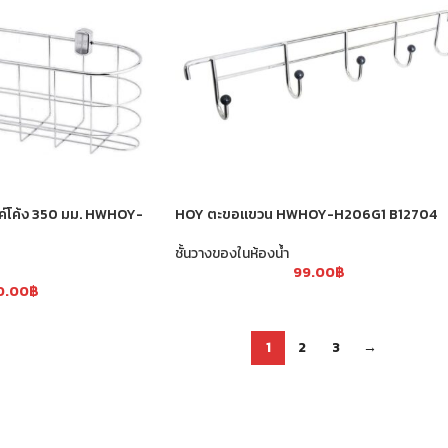
ค์โค้ง 350 มม. HWHOY-
HOY ตะขอแขวน HWHOY-H206G1 B12704
ชั้นวางของในห้องน้ำ
99.00
฿
0.00
฿
1
2
3
→