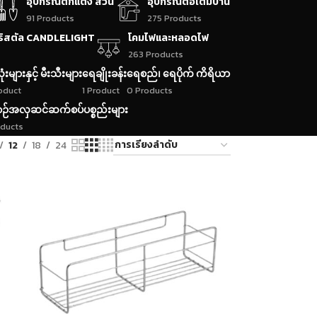
อุปกรณ์ตกแต่ง สวน
อุปกรณ์ต่อเติมบ้าน
91 Products
275 Products
ริสตัล CANDLELIGHT
โคมไฟและหลอดไฟ
263 Products
ုံးများနှင့် မီးသီးများ
ရေချိုးခန်း
ရေစည်၊ ရေပိုက် ကိရိယာ
roduct
1 Product
0 Products
ဉ်အလှဆင်ဆက်စပ်ပစ္စည်းများ
oducts
12
18
24