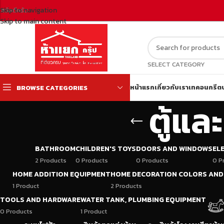
Skip to navigation
สวัสดีครับ
Skip to main content
SELECT CATEGORY
หน้าแรก
เกี่ยวกับเรา
เทคอนกรีต
BROWSE CATEGORIES
ตู้แล
BATHROOM
CHILDREN'S TOYS
DOORS AND WINDOWS
EL
2 Products
0 Products
0 Products
0 P
HOME ADDITION EQUIPMENT
HOME DECORATION COLORS AND
1 Product
2 Products
TOOLS AND HARDWARE
WATER TANK, PLUMBING EQUIPMENT
0 Products
1 Product