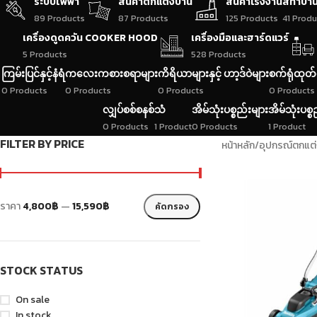
ระบบไฟฟ้า
สินค้าตกแต่งบ้าน
สินค้าโรงงาน
สีทาบ้า
89 Products
87 Products
125 Products
41 Produ
เครื่องดูดควัน COOKER HOOD
เครื่องมือและฮาร์ดแวร์
5 Products
528 Products
ကြမ်းပြင်နှင့်နံရံ
ကလေးကစားစရာများ
ကိရိယာများနှင့် ဟာ့ဒ်ဝဲများ
စက်ရုံထုတ်
0 Products
0 Products
0 Products
0 Products
လျှပ်စစ်စနစ်
သံ
အိမ်သုံးပစ္စည်းများ
အိမ်သုံးပစ္စ
0 Products
1 Product
0 Products
1 Product
FILTER BY PRICE
หน้าหลัก
/
อุปกรณ์ตกแต
ราคา
4,800฿
—
15,590฿
คัดกรอง
STOCK STATUS
On sale
In stock