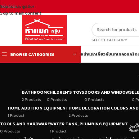
Skip to navigation
สวัสดีครับ
Skip to main content
SELECT CATEGORY
หน้าแรก
เกี่ยวกับเรา
เทคอนกรีต
BROWSE CATEGORIES
BATHROOM
CHILDREN'S TOYS
DOORS AND WINDOWS
EL
2 Products
0 Products
0 Products
0 P
HOME ADDITION EQUIPMENT
HOME DECORATION COLORS AND
1 Product
2 Products
TOOLS AND HARDWARE
WATER TANK, PLUMBING EQUIPMENT
0 Products
1 Product