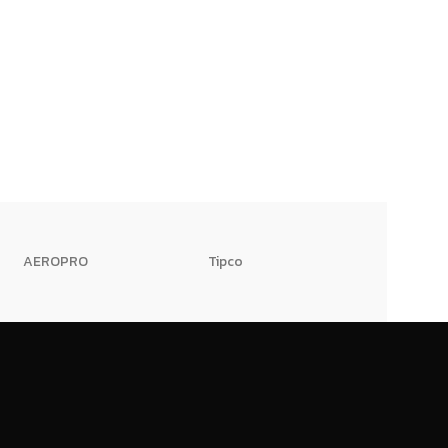
AEROPRO
Tipco
HI-TWK