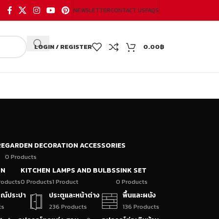
NEWSLETTER
CONTACT US
FAQS
LOGIN / REGISTER
0.00
฿
RE
GARDEN DECORATION ACCESSORIES
0 Products
ON
KITCHEN
LAMPS AND BULBS
SINK SET
roducts
0 Products
1 Product
0 Products
กรณ์ประปา
ประตูและหน้าต่าง
พื้นและผนัง
ts
236 Products
136 Products