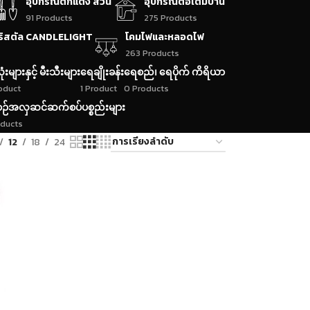
อุปกรณ์ตกแต่ง สวน
อุปกรณ์ต่อเติมบ้าน
91 Products
275 Products
ริสตัล CANDLELIGHT
โคมไฟและหลอดไฟ
263 Products
ုံးများနှင့် မီးသီးများ
ရေချိုးခန်း
ရေစည်၊ ရေပိုက် ကိရိယာ
roduct
1 Product
0 Products
ဉ်အလှဆင်ဆက်စပ်ပစ္စည်းများ
oducts
12
18
24