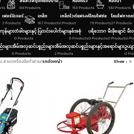
น
สีและวัสดุตกแต่งบ้าน
ห้องครัว
ห้องน้ำ
cts
84 Products
153 Products
561 Products
เฟอร์นิเจอร์
เหล็ก
เหล็กไวด์แฟรงค์
โคมไฟช่อ
โคมไฟถาดค
2 Products
167 Products
1 Product
79 Products
27 Products
ကုန်များ
တံခါးများနှင့် ပြတင်းပေါက်များ
နစ်အစုံ
ပရိဘောဂ
မီးဖိုချောင်
မီးလ
0 Products
0 Products
0 Products
0 Products
1 P
ည်းများ
အိမ်အလှဆင်ပစ္စည်းများ
အိမ်အလှဆင်ပစ္စည်းများနှင့်အရောင်များ
ဥယျာ
0 Products
2 Products
0 Pr
่ง สวน
/
เครื่องมือทำสวน
/
รถตัดหญ้า
Show
9