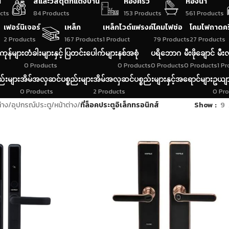
น
สีและวัสดุตกแต่งบ้าน
ห้องครัว
ห้องน้ำ
cts
84 Products
153 Products
561 Products
เฟอร์นิเจอร์
เหล็ก
เหล็กไวด์แฟรงค์
โคมไฟช่อ
โคมไฟถาดค
2 Products
167 Products
1 Product
79 Products
27 Products
ကုန်များ
တံခါးများနှင့် ပြတင်းပေါက်များ
နစ်အစုံ
ပရိဘောဂ
မီးဖိုချောင်
မီးလ
0 Products
0 Products
0 Products
0 Products
1 P
ည်းများ
အိမ်အလှဆင်ပစ္စည်းများ
အိမ်အလှဆင်ပစ္စည်းများနှင့်အရောင်များ
ဥယျာ
0 Products
2 Products
0 Pr
่าง
/
อุปกรณ์ประตู/หน้าต่าง
/
ที่ล็อคประตูอิเล็กทรอนิกส์
Show
9