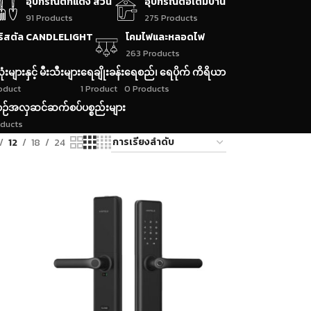
อุปกรณ์ตกแต่ง สวน
อุปกรณ์ต่อเติมบ้าน
91 Products
275 Products
ริสตัล CANDLELIGHT
โคมไฟและหลอดไฟ
263 Products
ုံးများနှင့် မီးသီးများ
ရေချိုးခန်း
ရေစည်၊ ရေပိုက် ကိရိယာ
roduct
1 Product
0 Products
ဉ်အလှဆင်ဆက်စပ်ပစ္စည်းများ
oducts
12
18
24