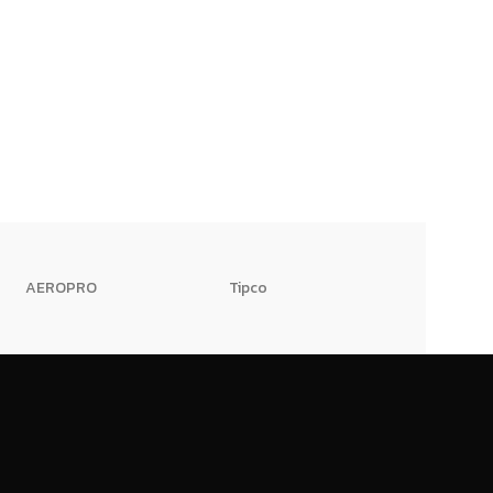
AEROPRO
Tipco
HI-TWK