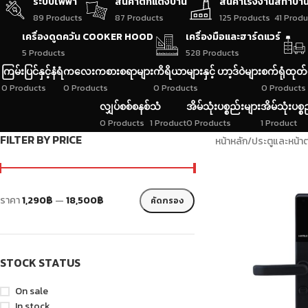
ระบบไฟฟ้า
สินค้าตกแต่งบ้าน
สินค้าโรงงาน
สีทาบ้า
89 Products
87 Products
125 Products
41 Produ
เครื่องดูดควัน COOKER HOOD
เครื่องมือและฮาร์ดแวร์
5 Products
528 Products
ကြမ်းပြင်နှင့်နံရံ
ကလေးကစားစရာများ
ကိရိယာများနှင့် ဟာ့ဒ်ဝဲများ
စက်ရုံထုတ်
0 Products
0 Products
0 Products
0 Products
လျှပ်စစ်စနစ်
သံ
အိမ်သုံးပစ္စည်းများ
အိမ်သုံးပစ္စ
0 Products
1 Product
0 Products
1 Product
FILTER BY PRICE
หน้าหลัก
/
ประตูและหน้าต
ราคา
1,290฿
—
18,500฿
คัดกรอง
STOCK STATUS
On sale
In stock