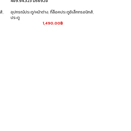
489.94.323 D56928
ส์
,
อุปกรณ์ประตู/หน้าต่าง
,
ที่ล็อคประตูอิเล็กทรอนิกส์
,
ประตู
1,490.00
฿