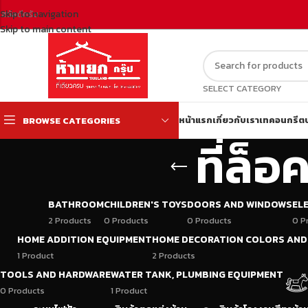
Skip to navigation
สวัสดีครับ
Skip to main content
SELECT CATEGORY
หน้าแรก
เกี่ยวกับเรา
เทคอนกรีต
BROWSE CATEGORIES
ที่ล็อ
BATHROOM
CHILDREN'S TOYS
DOORS AND WINDOWS
EL
2 Products
0 Products
0 Products
0 P
HOME ADDITION EQUIPMENT
HOME DECORATION COLORS AND
1 Product
2 Products
TOOLS AND HARDWARE
WATER TANK, PLUMBING EQUIPMENT
0 Products
1 Product