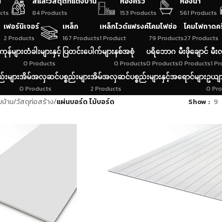
น
สีและวัสดุตกแต่งบ้าน
ห้องครัว
ห้องน้ำ
cts
84 Products
153 Products
561 Products
เฟอร์นิเจอร์
เหล็ก
เหล็กไวด์แฟรงค์
โคมไฟช่อ
โคมไฟถาดค
2 Products
167 Products
1 Product
79 Products
27 Products
ကုန်များ
တံခါးများနှင့် ပြတင်းပေါက်များ
နစ်အစုံ
ပရိဘောဂ
မီးဖိုချောင်
မီးလ
0 Products
0 Products
0 Products
0 Products
1 P
ည်းများ
အိမ်အလှဆင်ပစ္စည်းများ
အိမ်အလှဆင်ပစ္စည်းများနှင့်အရောင်များ
ဥယျာ
0 Products
2 Products
0 Pr
มบ้าน
/
วัสดุก่อสร้าง
/
แผ่นบอร์ด ไม้บอร์ด
Show
9