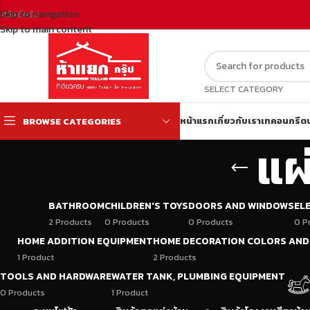
Skip to navigation
สวัสดีครับ
Skip to main content
SELECT CATEGORY
หน้าแรก
เกี่ยวกับเรา
เทคอนกรีต
BROWSE CATEGORIES
แผ
BATHROOM
CHILDREN'S TOYS
DOORS AND WINDOWS
EL
2 Products
0 Products
0 Products
0 P
HOME ADDITION EQUIPMENT
HOME DECORATION COLORS AND
1 Product
2 Products
TOOLS AND HARDWARE
WATER TANK, PLUMBING EQUIPMENT
0 Products
1 Product