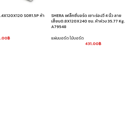
0.4X120X120 S0R1.5P ห้า
SHERA เฟล็กซี่บอร์ด เซาะร่องวี 4 นิ้ว ลาย
เสี้ยน0.8X120X240 ซม. ห้าห่วง 35.77 Kg.
A79548
5.00
฿
แผ่นบอร์ด ไม้บอร์ด
431.00
฿