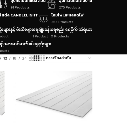
อุปกรณ์ตกแต่ง สวน
อุปกรณ์ต่อเติมบ้าน
91 Products
275 Products
ริสตัล CANDLELIGHT
โคมไฟและหลอดไฟ
263 Products
ုံးများနှင့် မီးသီးများ
ရေချိုးခန်း
ရေစည်၊ ရေပိုက် ကိရိယာ
roduct
1 Product
0 Products
ဉ်အလှဆင်ဆက်စပ်ပစ္စည်းများ
oducts
12
18
24