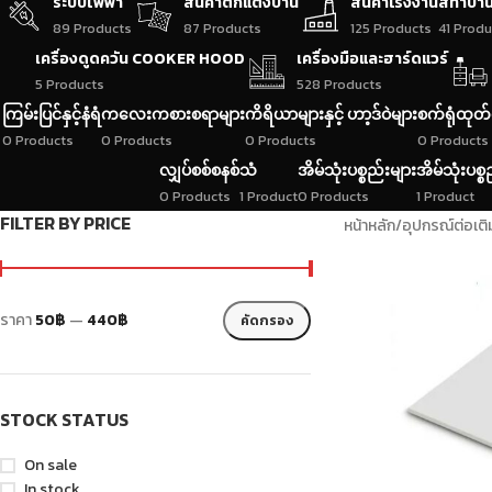
ระบบไฟฟ้า
สินค้าตกแต่งบ้าน
สินค้าโรงงาน
สีทาบ้า
89 Products
87 Products
125 Products
41 Produ
เครื่องดูดควัน COOKER HOOD
เครื่องมือและฮาร์ดแวร์
5 Products
528 Products
ကြမ်းပြင်နှင့်နံရံ
ကလေးကစားစရာများ
ကိရိယာများနှင့် ဟာ့ဒ်ဝဲများ
စက်ရုံထုတ်
0 Products
0 Products
0 Products
0 Products
လျှပ်စစ်စနစ်
သံ
အိမ်သုံးပစ္စည်းများ
အိမ်သုံးပစ္စ
0 Products
1 Product
0 Products
1 Product
FILTER BY PRICE
หน้าหลัก
/
อุปกรณ์ต่อเติ
ราคา
50฿
—
440฿
คัดกรอง
STOCK STATUS
On sale
In stock