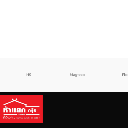
HS
Magisso
Flo