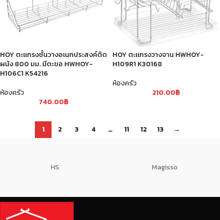
HOY ตะแกรงชั้นวางอเนกประสงค์ติด
HOY ตะแกรงวางจาน HWHOY-
ผนัง 800 มม. มีตะขอ HWHOY-
H109R1 K30168
H106C1 K54216
ห้องครัว
ห้องครัว
210.00
฿
740.00
฿
1
2
3
4
…
11
12
13
→
HS
Magisso