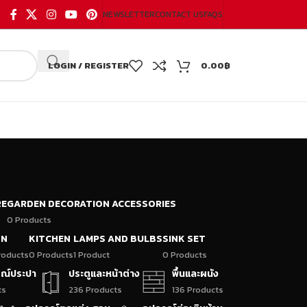
NEWSLETTER
CONTACT US
FAQS
LOGIN / REGISTER
0.00
฿
RE
GARDEN DECORATION ACCESSORIES
0 Products
ON
KITCHEN
LAMPS AND BULBS
SINK SET
roducts
0 Products
1 Product
0 Products
กรณ์ประปา
ประตูและหน้าต่าง
พื้นและผนัง
ts
236 Products
136 Products