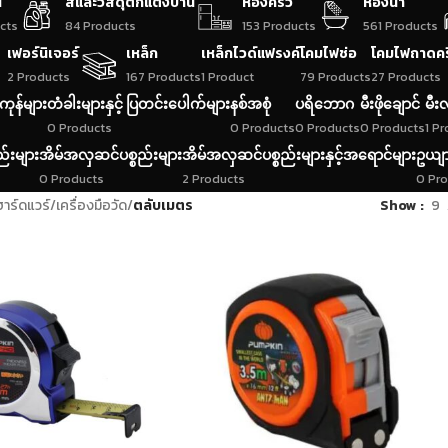
น
สีและวัสดุตกแต่งบ้าน
ห้องครัว
ห้องน้ำ
cts
84 Products
153 Products
561 Products
เฟอร์นิเจอร์
เหล็ก
เหล็กไวด์แฟรงค์
โคมไฟช่อ
โคมไฟถาดค
2 Products
167 Products
1 Product
79 Products
27 Products
ကုန်များ
တံခါးများနှင့် ပြတင်းပေါက်များ
နစ်အစုံ
ပရိဘောဂ
မီးဖိုချောင်
မီးလ
0 Products
0 Products
0 Products
0 Products
1 P
ည်းများ
အိမ်အလှဆင်ပစ္စည်းများ
အိမ်အလှဆင်ပစ္စည်းများနှင့်အရောင်များ
ဥယျာ
0 Products
2 Products
0 Pr
ฮาร์ดแวร์
/
เครื่องมือวัด
/
ตลับเมตร
Show
9