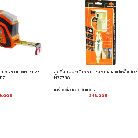
5 ม. x 25 มม.MH-5025
ลูกดิ่ง 300 กรัม x3 ม. PUMPKIN แม่เหล็ก 10
417
H37788
เครื่องมือวัด
,
ตลับเมตร
9.00
฿
248.00
฿