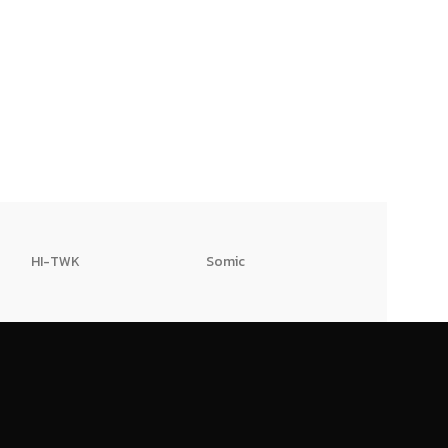
HI-TWK
Somic
HAFELE