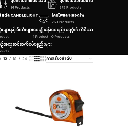
อุปกรณ์ตกแต่ง สวน
อุปกรณ์ต่อเติมบ้าน
91 Products
275 Products
ริสตัล CANDLELIGHT
โคมไฟและหลอดไฟ
263 Products
ုံးများနှင့် မီးသီးများ
ရေချိုးခန်း
ရေစည်၊ ရေပိုက် ကိရိယာ
roduct
1 Product
0 Products
ဉ်အလှဆင်ဆက်စပ်ပစ္စည်းများ
oducts
12
18
24