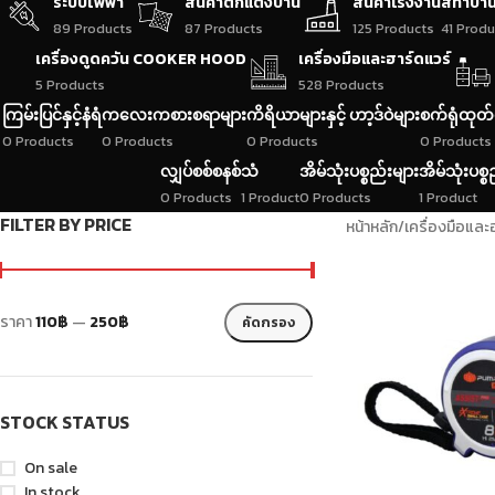
ระบบไฟฟ้า
สินค้าตกแต่งบ้าน
สินค้าโรงงาน
สีทาบ้า
89 Products
87 Products
125 Products
41 Produ
เครื่องดูดควัน COOKER HOOD
เครื่องมือและฮาร์ดแวร์
5 Products
528 Products
ကြမ်းပြင်နှင့်နံရံ
ကလေးကစားစရာများ
ကိရိယာများနှင့် ဟာ့ဒ်ဝဲများ
စက်ရုံထုတ်
0 Products
0 Products
0 Products
0 Products
လျှပ်စစ်စနစ်
သံ
အိမ်သုံးပစ္စည်းများ
အိမ်သုံးပစ္စ
0 Products
1 Product
0 Products
1 Product
FILTER BY PRICE
หน้าหลัก
/
เครื่องมือและ
ราคา
110฿
—
250฿
คัดกรอง
STOCK STATUS
On sale
In stock