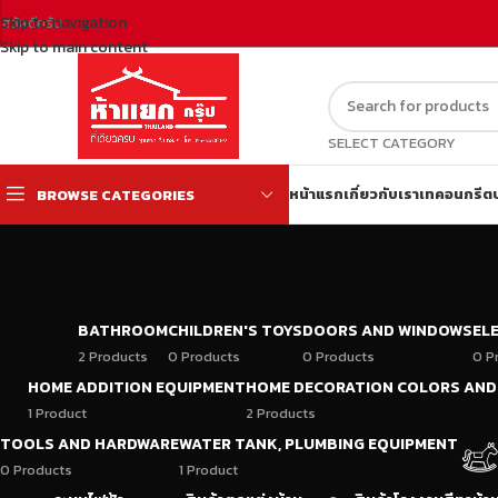
Skip to navigation
สวัสดีครับ
Skip to main content
SELECT CATEGORY
หน้าแรก
เกี่ยวกับเรา
เทคอนกรีต
BROWSE CATEGORIES
BATHROOM
CHILDREN'S TOYS
DOORS AND WINDOWS
EL
2 Products
0 Products
0 Products
0 P
HOME ADDITION EQUIPMENT
HOME DECORATION COLORS AND
1 Product
2 Products
TOOLS AND HARDWARE
WATER TANK, PLUMBING EQUIPMENT
0 Products
1 Product