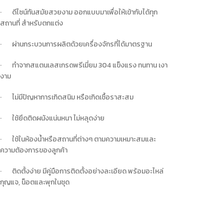
· ดีไซน์ทันสมัยสวยงาม ออกแบบมาเพื่อให้เข้ากับได้ทุก
สถานที่ สำหรับตกแต่ง
· ผ่านกระบวนการผลิตด้วยเครื่องจักรที่ได้มาตรฐาน
· ทำจากสแตนเลสเกรดพรีเมี่ยม 304 แข็งแรง ทนทาน เงา
งาม
· ไม่มีปัญหาการเกิดสนิม หรือเกิดเชื้อราสะสม
· ใช้ยึดติดผนังแน่นหนา ไม่หลุดง่าย
· ใช้ในห้องน้ำหรือสถานที่ต่างๆ ตามความเหมาะสมและ
ความต้องการของลูกค้า
· ติดตั้งง่าย มีคู่มือการติดตั้งอย่างละเอียด พร้อมอะไหล่
กุญแจ, น็อตและพุกในชุด