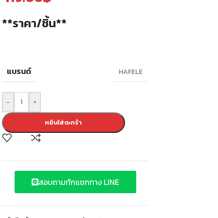
**ราคา/ชิ้น**
แบรนด์
HAFELE
-
+
หยิบใส่ตะกร้า
สอบถามทักแชททาง LINE