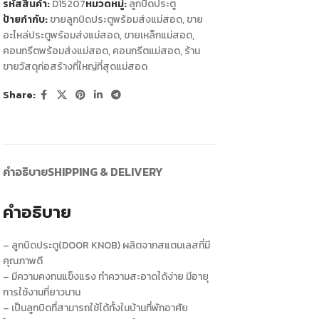
รหัสสินค้า:
D15207
หมวดหมู่:
ลูกบิดประตู
ป้ายกำกับ:
ขายลูกบิดประตูพร้อมส่งแม่สอด
,
ขาย
อะไหล่ประตูพร้อมส่งแม่สอด
,
ขายเหล็กแม่สอด
,
คอนกรีตพร้อมส่งแม่สอด
,
คอนกรีตแม่สอด
,
ร้าน
ขายวัสดุก่อสร้างที่ใหญ่ที่สุดแม่สอด
Share:
คำอธิบาย
SHIPPING & DELIVERY
คำอธิบาย
– ลูกบิดประตู(DOOR KNOB) ผลิตจากสแตนเลสที่มี
คุณภาพดี
– มีความคงทนแข็งแรง ทำความสะอาดได้ง่าย มีอายุ
การใช้งานที่ยาวนาน
– เป็นลูกบิดที่สามารถใช้ได้ทั้งในบ้านที่พักอาศัย