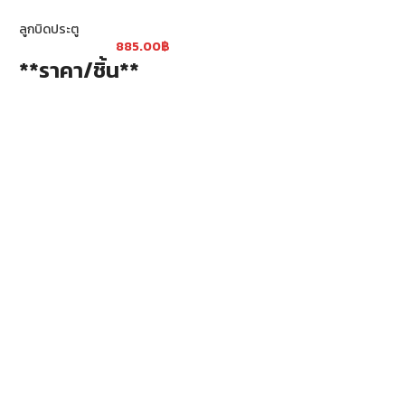
ลูกบิดประตู
ลูกบิดประตู
885.00
฿
64
**ราคา/ชิ้น**
**ราคา/ชิ้น*