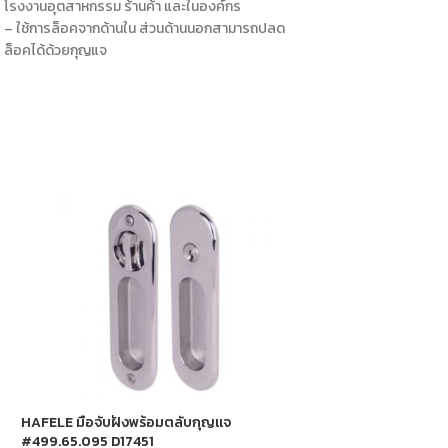
โรงงานอุตสาหกรรม ร้านค้า และในองค์กร
– ใช้การล็อคจากด้านใน ส่วนด้านนอกสามารถปลด
ล็อคได้ด้วยกุญแจ
HAFELE มือจับฝังพร้อมตลับกุญแจ
HAFELE ลูกบิดประตูท
#499.65.095 D17451
D59561