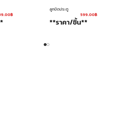
ลูกบิดประตู
89.00
฿
599.00
฿
**
**ราคา/ชิ้น**