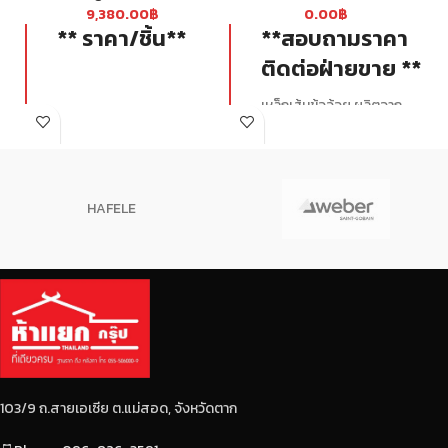
9,380.00
฿
0.00
฿
** ราคา/ชิ้น**
**สอบถามราคา
ติดต่อฝ่ายขาย **
เหล็กเส้นข้ออ้อย ผลิตจาก
เหล็กชั้นคุณภาพ SD40 ผ่าน
กระบวนการผลิตด้วย
เครื่องจักรที่ทันสมัยได้
มาตรฐาน เหมาะสำหรับงาน
HAFELE
โครงสร้างพื้นฐาน ช่วยเสริม
คอนกรีต เพื่อความมั่นคงแข็ง
แรงของฐานราก
103/9 ถ.สายเอเซีย ต.แม่สอด, จังหวัดตาก