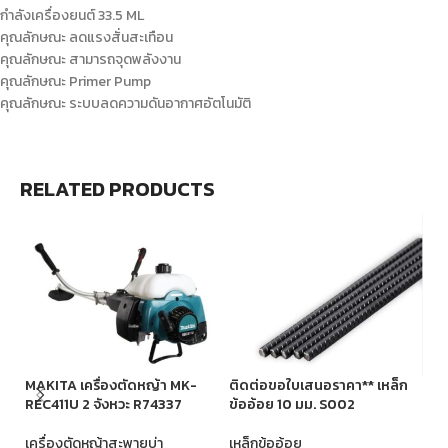
กำลังเครื่องยนต์ 33.5 ML
คุณลักษณะ ลดแรงสั่นสะเทือน
คุณลักษณะ สามารถจุดพลังงาน
คุณลักษณะ Primer Pump
คุณลักษณะ ระบบลดความดันอากาศอัตโนมัติ
RELATED PRODUCTS
ติ
จ้
MAKITA เครื่องตัดหญ้า MK-
ติดต่อขอใบเสนอราคา** เหล็ก
REC411U 2 จังหวะ R74337
ข้ออ้อย 10 มม. S002
เห
เครื่องตัดหญ้าสะพายบ่า
เหล็กข้ออ้อย