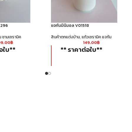
2296
แจกันมินิมอล V01518
น ชามเซรามิค
สินค้าตกแต่งบ้าน
,
แก้วเซรามิค แจกัน
99.00
฿
149.00
฿
่อใบ**
** ราคาต่อใบ**