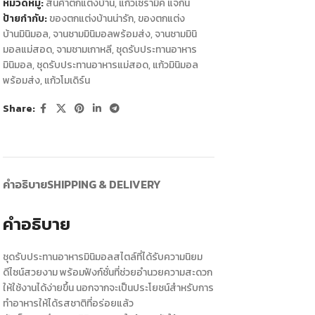
หมวดหมู่:
สินค้าตกแต่งบ้าน
,
แก้วเซรามิค แจกัน
ป้ายกำกับ:
ของตกแต่งบ้านน่ารัก
,
ของตกแต่ง
บ้านมินิมอล
,
จานชามมินิมอลพร้อมส่ง
,
จานชามมินิ
มอลแม่สอด
,
จามชามเกาหลี
,
ชุดรับประทานอาหาร
มินิมอล
,
ชุดรับประทานอาหารแม่สอด
,
แก้วมินิมอล
พร้อมส่ง
,
แก้วโมเดิร์น
Share:
คำอธิบาย
SHIPPING & DELIVERY
คำอธิบาย
ชุดรับประทานอาหารมินิมอลสไตล์ที่ได้รับความนิยม
ดีไซน์สวยงาม พร้อมฟังก์ชั่นที่ช่วยอำนวยความสะดวก
ให้ใช้งานได้ง่ายขึ้น นอกจากจะเป็นประโยชน์สำหรับการ
ทำอาหารให้ได้รสชาติที่อร่อยแล้ว