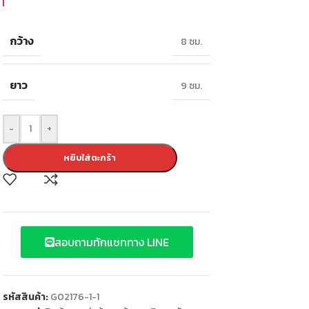
กว้าง
8 ซม.
ยาว
9 ซม.
-
+
หยิบใส่ตะกร้า
สอบถามทักแชททาง LINE
รหัสสินค้า:
G02176-1-1