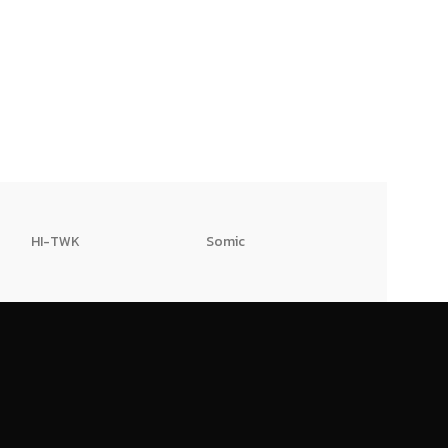
HI-TWK
Somic
HAFELE