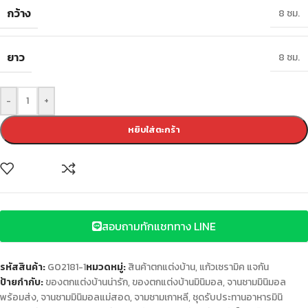
กว้าง
8 ซม.
ยาว
8 ซม.
-
+
หยิบใส่ตะกร้า
สอบถามทักแชททาง LINE
รหัสสินค้า:
G02181-1
หมวดหมู่:
สินค้าตกแต่งบ้าน
,
แก้วเซรามิค แจกัน
ป้ายกำกับ:
ของตกแต่งบ้านน่ารัก
,
ของตกแต่งบ้านมินิมอล
,
จานชามมินิมอล
พร้อมส่ง
,
จานชามมินิมอลแม่สอด
,
จามชามเกาหลี
,
ชุดรับประทานอาหารมินิ