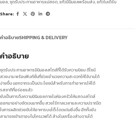
มอล
,
ชุดรับประทานอาหารแม่สอด
,
แก้วมินิมอลพร้อมส่ง
,
แก้วโมเดิร์น
Share:
คำอธิบาย
SHIPPING & DELIVERY
คำอธิบาย
ชุดรับประทานอาหารมินิมอลสไตล์ที่ได้รับความนิยม ดีไซน์
สวยงาม พร้อมฟังก์ชั่นที่ช่วยอำนวยความสะดวกให้ใช้งานได้
ง่ายขึ้น นอกจากจะเป็นประโยชน์สำหรับการทำอาหารให้ได้
รสชาติที่อร่อยแล้ว
ยังเป็นการดึงความมินิมอลภายในห้องครัวให้แสดงสไตล์
ออกมาอย่างชัดเจนมากขึ้น สวยไร้กาลเวลาและความปราณีต
ในการผลิตช่วยขับให้อาหารบนโต๊ะโดดเด่นยิ่งขึ้น อีกทั้งยัง
สามารถเข้าเตาอบไมโครเวฟได้ ล้างในเครื่องล้างจานได้