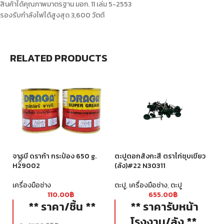
สินค้าได้คุณภาพมาตรฐาน มอก. 11 เล่ม 5-2553
รองรับกำลังไฟได้สูงสุด 3,600 วัตต์
RELATED PRODUCTS
จารบี ดราก้า กระป๋อง 650 g.
ตะปูตอกสังกะสี ตราไก่ชุบเขียว
ตะ
H29002
(ลัง)#22 N30311
ตะ
เครื่องมือช่าง
ตะปู
,
เครื่องมือช่าง
,
ตะปู
110.00
฿
655.00
฿
** ราคา/ชิ้น **
** ราคารับหน้า
โรงงาน/ลัง **