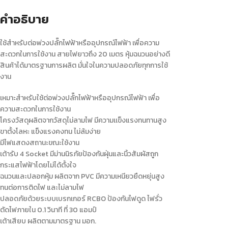
คำอธิบาย
ใช้สำหรับต่อพ่วงปลั๊กไฟฟ้าหรืออุปกรณ์ไฟฟ้า เพื่อความ
สะดวกในการใช้งาน สายไฟยาวถึง 20 เมตร หุ้มฉนวนอย่างดี
สินค้าได้มาตรฐานการผลิต มั่นใจในความปลอดภัยทุกการใช้
งาน
เหมาะสำหรับใช้ต่อพ่วงปลั๊กไฟฟ้าหรืออุปกรณ์ไฟฟ้า เพื่อ
ความสะดวกในการใช้งาน
โครงวัสดุผลิตจากวัสดุไม่ลามไฟ มีความเเข็งแรงทนทานสูง
ขาตั้งโลหะ แข็งแรงคงทน ไม่ล้มง่าย
มีไฟแสดงสถานะขณะใช้งาน
เต้ารับ 4 Socket มีม่านนิรภัยป้องกันฝุ่นและนิ้วสัมผัสถูก
กระแสไฟฟ้าโดยไม่ได้ตั้งใจ
ฉนวนและปลอกหุ้ม ผลิตจาก PVC มีความเหนียวยืดหยุ่นสูง
ทนต่อการติดไฟ และไม่ลามไฟ
ปลอดภัยด้วยระบบเบรกเกอร์ RCBO ป้องกันไฟดูด ไฟรั่ว
ตัดไฟภายใน 0.1 วินาที ที่ 30 แอมป์
เต้าเสียบ ผลิตตามมาตรฐาน มอก.