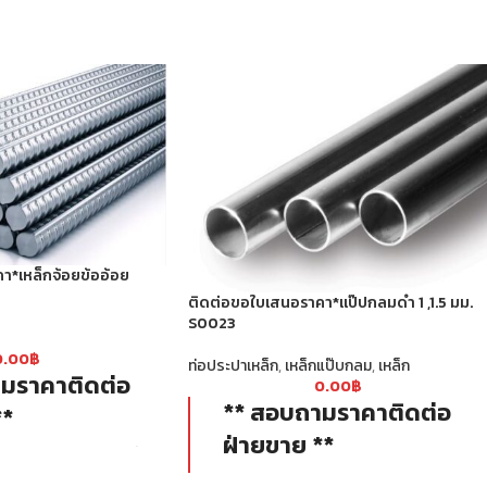
า*เหล็กจ้อยข้ออ้อย
ติดต่อขอใบเสนอราคา*แป๊ปกลมดำ 1 ,1.5 มม.
S0023
0.00
฿
ท่อประปาเหล็ก
,
เหล็กแป๊บกลม
,
เหล็ก
มราคาติดต่อ
0.00
฿
** สอบถามราคาติดต่อ
**
ฝ่ายขาย **
้า EF จึงได้เหล็กที่
งทนทาน อายุการใช้งาน
ท่อกลม ดำ หรือเรียกว่า แป๊ปกลม ท่อ