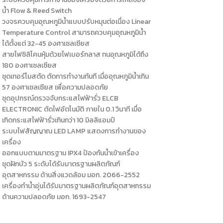
น้ำ Flow & Reed Switch
วงจรควบคุมอุณหภูมิน้ำแบบปรับหมุนต่อเนื่อง Linear
Temperature Control สามารถควบคุมอุณหภูมิน้ำ
ได้ตั้งแต่ 32-45 องศาเซลเซียส
สายไฟซิลิโคนหุ้มด้วยไฟเบอร์กลาส ทนอุณหภูมิได้ถึง
180 องศาเซลเซียส
ชุดเทอร์โมสตัด ตัดการทำงานทันที เมื่ออุณหภูมิน้ำเกิน
57 องศาเซลเซียส เพื่อความปลอดภัย
ชุดอุปกรณ์ตรวจจับกระแสไฟฟ้ารั่ว ELCB
ELECTRONIC ตัดไฟอัตโนมัติ ภายใน 0.1 วินาที เมื่อ
เกิดกระแสไฟฟ้ารั่วเกินกว่า 10 มิลลิแอมป์
ระบบไฟสัญญาณ LED LAMP แสดงการทำงานของ
เครื่อง
ออกแบบตามมาตรฐาน IPX4 ป้องกันน้ำเข้าเครื่อง
ชุดฝักบัว 5 ระดับได้รับมาตรฐานผลิตภัณฑ์
อุตสาหกรรม ด้านสิ่งแวดล้อม มอก. 2066-2552
เครื่องทำน้ำอุ่นได้รับมาตรฐานผลิตภัณฑ์อุตสาหกรรม
ด้านความปลอดภัย มอก. 1693-2547