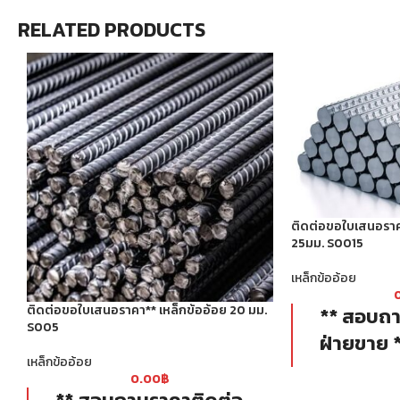
RELATED PRODUCTS
ติดต่อขอใบเสนอราค
25มม. S0015
เหล็กข้ออ้อย
ติดต่อขอใบเสนอราคา** เหล็กข้ออ้อย 20 มม.
** สอบถา
S005
ฝ่ายขาย 
เหล็กข้ออ้อย
ผลิตด้วยเตาไฟฟ
0.00
฿
สะอาด แข็งแร