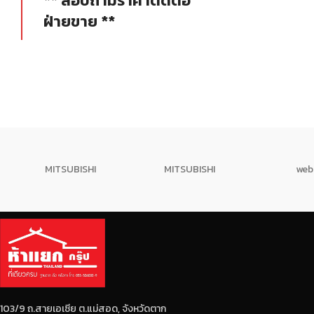
** สอบถามราคาติดต่อ
นานเป็นมิตรต
ฝ่ายขาย **
ได้การรับรอ
เหล็กเส้นข้ออ้อยมาตรฐาน SD40 มี
อุตสาหกรรมสี
กำลังรับแรงดึงที่จุดครากไม่น้อยกว่า
ขั้น 4)ผลิตใ
4000 ksc.
มีครีบ-บั้งสูง ยึดเกาะกับปูนได้ดี
มีระยะบั้งที่เท่ากันและสม่ำเสมอตลอด
ทั้งเส้น
ไม่มีรอยปริและแตกร้าว
ผลิตด้วยเตา EF ที่มีการกำจัดสิ่งปน
MITSUBISHI
MITSUBISHI
web
เปื้อนออกจากเหล็ก ทำให้ได้เหล็กที่
บริสุทธิ์ เป็นเนื้อเดียวกัน
ได้มาตรฐาน มอก.
103/9 ถ.สายเอเซีย ต.แม่สอด, จังหวัดตาก