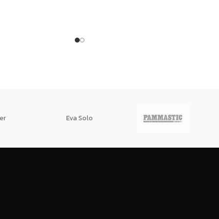
่อสิ่งแวดล้อม โรงงาน
ดำ แป๊ปดำ เป็นต้น โดยทำมาจากเหล็ก
งมาตรฐาน ISO
คุณภาพดี ตัดเป็นขนาดตามต้องการ
เขียว (Green Industry
แล้วดัดขึ้นรูป
นประเทศไทย
er
Eva Solo