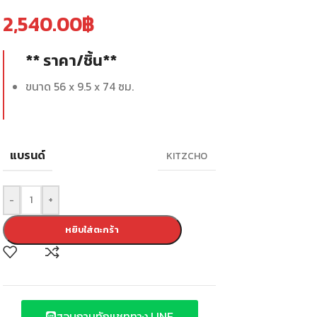
2,540.00
฿
** ราคา/ชิ้น**
ขนาด 56 x 9.5 x 74 ซม.
แบรนด์
KITZCHO
-
+
หยิบใส่ตะกร้า
สอบถามทักแชททาง LINE