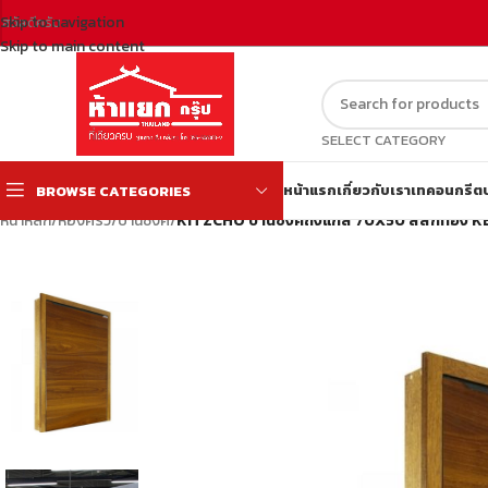
Skip to navigation
สวัสดีครับ
Skip to main content
SELECT CATEGORY
หน้าแรก
เกี่ยวกับเรา
เทคอนกรีต
BROWSE CATEGORIES
หน้าหลัก
/
ห้องครัว
/
บานซิงค์
/
KITZCHO บานซิงค์ถังแก๊ส 70X50 สีสักทอ