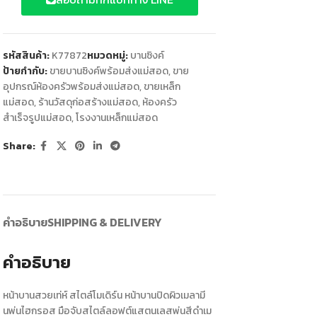
รหัสสินค้า:
K77872
หมวดหมู่:
บานซิงค์
ป้ายกำกับ:
ขายบานซิงค์พร้อมส่งแม่สอด
,
ขาย
อุปกรณ์ห้องครัวพร้อมส่งแม่สอด
,
ขายเหล็ก
แม่สอด
,
ร้านวัสดุก่อสร้างแม่สอด
,
ห้องครัว
สำเร็จรูปแม่สอด
,
โรงงานเหล็กแม่สอด
Share:
คำอธิบาย
SHIPPING & DELIVERY
คำอธิบาย
หน้าบานสวยเท่ห์ สไตล์โมเดิร์น หน้าบานปิดผิวเมลามี
นพ่นไฮกรอส มือจับสไตล์ลอฟต์แสตนเลสพ่นสีดำเม