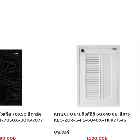
ังแก๊ส 70X50 สีดาร์ค
KITZCHO บานซิงค์อิซี่ 60X40 ซม. สีขาว
FT-7050X-DO K47877
KEC-ZOR-S-FL-6040X-TK K77546
บานซิงค์
590.00
฿
1,530.00
฿