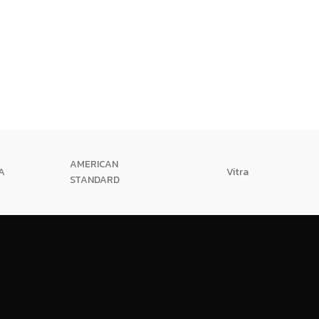
AMERICAN
A
Vitra
STANDARD