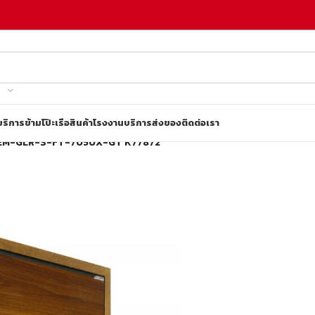
บริการข้ามโป๊ะเรือ
สินค้าโรงงาน
บริการส่งของ
ติดต่อเรา
ง KEM-GLR-S-FT-7050X-GT K77872