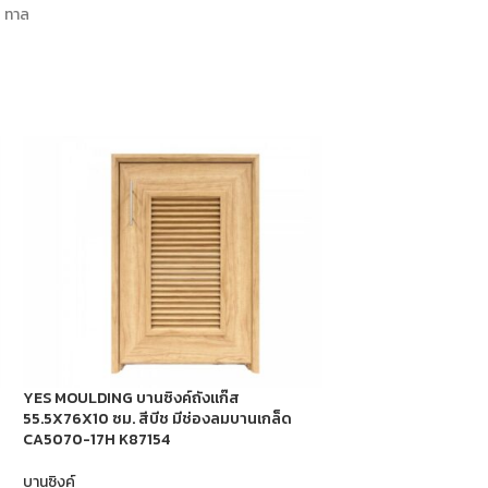
ทาล
YES MOULDING บานซิงค์ถังแก๊ส
YES MOULDING บานซิ
55.5X76X10 ซม. สีบีช มีช่องลมบานเกล็ด
สีไม้สักทอง K84204
CA5070-17H K87154
บานซิงค์
บานซิงค์
1,7