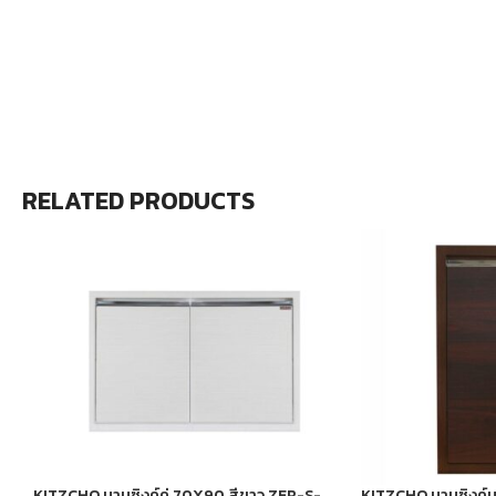
RELATED PRODUCTS
KITZCHO บานซิงค์คู่ 70X90 สีขาว ZER-S-
KITZCHO บานซิงค์บ