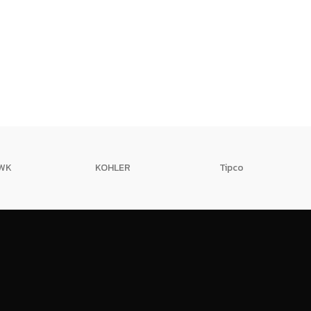
TWK
KOHLER
Tipco