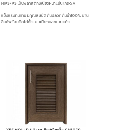
HIPS+PS เป็นพลาสติกเหนียวหนาแน่น เกรด A
แข็งแรงทนทาน มีคุณสมบัติ กันปลวก กันน้ำ100% บาน
ซิงค์พร้อมติดได้ทั้งแบบเปียกและแบบแห้ง
YES MOULDING บานซิงค์ถังแก๊ส CA5070-
YES MOULDING บานซิ