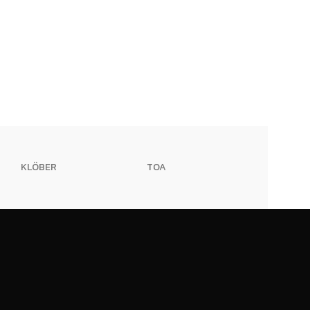
AMERICAN
KLÖBER
TOA
STANDARD