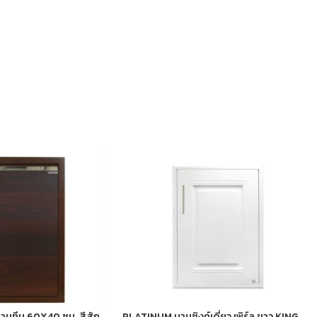
านทึบ 60X40 ซม. สีสัก
PLATINUM บานซิงค์เดี่ยว เพิร์ล ขาว KING