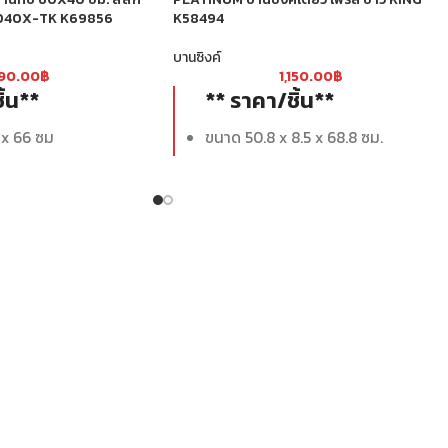
040X-TK K69856
K58494
บานซิงค์
590.00
฿
1,150.00
฿
ิ้น**
** ราคา/ชิ้น**
 x 66 ซม
ขนาด 50.8 x 8.5 x 68.8 ซม.