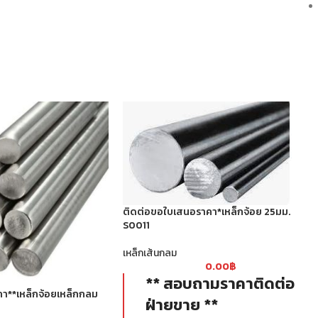
ติดต่อขอใบเสนอราคา*เหล็กจ้อย 25มม.
S0011
เหล็กเส้นกลม
0.00
฿
** สอบถามราคาติดต่อ
า**เหล็กจ้อยเหล็กกลม
ฝ่ายขาย **