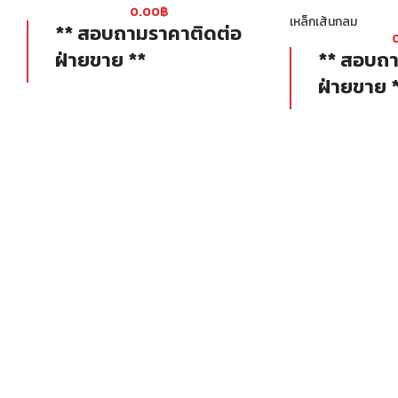
0.00
฿
เหล็กเส้นกลม
** สอบถามราคาติดต่อ
ฝ่ายขาย **
** สอบถา
ฝ่ายขาย 
เหล็กเส้นข้ออ้อยมาตรฐาน SD40 มี
กำลังรับแรงดึงที่จุดครากไม่น้อยกว่า
ผลิตด้วยเตาไฟฟ
4000 ksc.
สะอาด แข็งแร
มีครีบ-บั้งสูง ยึดเกาะกับปูนได้ดี
นานเป็นมิตรต
มีระยะบั้งที่เท่ากันและสม่ำเสมอตลอด
ได้การรับรอ
ทั้งเส้น
อุตสาหกรรมสี
ไม่มีรอยปริและแตกร้าว
ขั้น 4)
ผลิตด้วยเตา EF ที่มีการกำจัดสิ่งปน
ผลิตในประเท
เปื้อนออกจากเหล็ก ทำให้ได้เหล็กที่
บริสุทธิ์ เป็นเนื้อเดียวกัน
ได้มาตรฐาน มอก.