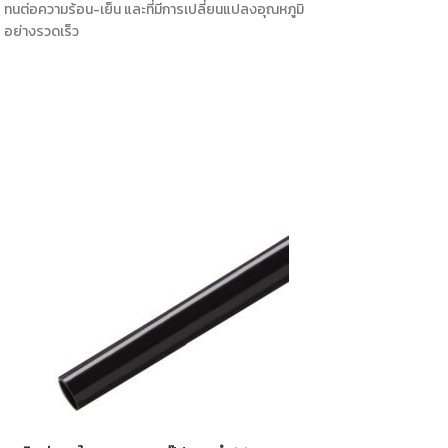
ทนต่อความร้อน-เย็น และที่มีการเปลี่ยนแปลงอุณหภูมิ
อย่างรวดเร็ว
ติดต่อขอใบเสนอราคา*
มม. S0019