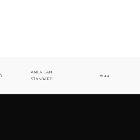
AMERICAN
A
Vitra
STANDARD