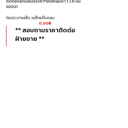
ติดต่อขอใบเสนอราคา*แป๊ปกลมดำ 1 ,1.0 มม.
S0021
ท่อประปาเหล็ก
,
เหล็กแ
0
ท่อประปาเหล็ก
,
เหล็กแป๊บกลม
** สอบถาม
0.00
฿
ฝ่ายขาย *
** สอบถามราคาติดต่อ
ฝ่ายขาย **
ท่อกลม ดำ หรือ
ดำ แป๊ปดำ เป็
ท่อกลม ดำ หรือเรียกว่า แป๊ปกลม ท่อ
คุณภาพดี ตัดเ
ดำ แป๊ปดำ เป็นต้น โดยทำมาจากเหล็ก
แล้วดัดขึ้นรูป
คุณภาพดี ตัดเป็นขนาดตามต้องการ
แล้วดัดขึ้นรูป