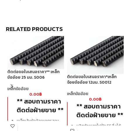
RELATED PRODUCTS
ติดต่อขอใบเสนอราคา** เหล็ก
ติ
ติดต่อขอใบเสนอราคา*เหล็ก
ข้ออ้อย 25 มม. S006
จ้
จ้อยข้ออ้อย 12มม. S0012
เหล็กข้ออ้อย
เห
เหล็กข้ออ้อย
0.00
฿
0.00
฿
** สอบถามราคา
** สอบถามราคา
ติดต่อฝ่ายขาย **
ติดต่อฝ่ายขาย **
เหล็กเส้นข้ออ้อยมาตรฐาน
ผลิตด้วยเตาไฟฟ้า EF จึงได้
SD40 มีกำลังรับแรงดึงที่จุด