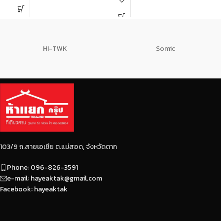
เหล็กที่สะอาด แข็งแรงทนทาน
ครากไม่น้อยกว่า 4000 ksc.
อายุการใช้งานนานเป็นมิตร
มีครีบ-บั้งสูง ยึดเกาะกับปูน
ต่อสิ่งแวดล้อม โรงงาน
ได้ดี
ได้การรับรองมาตรฐาน ISO
มีระยะบั้งที่เท่ากันและ
อุตสาหกรรมสีเขียว (Green
สม่ำเสมอตลอดทั้งเส้น
HI-TWK
Somic
Industry ขั้น 4)ผลิตใน
ไม่มีรอยปริและแตกร้าว
ประเทศไทย
ผลิตด้วยเตา EF ที่มีการกำจัด
สิ่งปนเปื้อนออกจากเหล็ก
ทำให้ได้เหล็กที่บริสุทธิ์ เป็น
เนื้อเดียวกัน
ได้มาตรฐาน มอก.
103/9 ถ.สายเอเซีย ต.แม่สอด, จังหวัดตาก
Phone: 096-826-3591
e-mail: hayeaktak@gmail.com
Facebook: hayeaktak