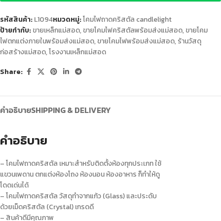
รหัสสินค้า:
L1094
หมวดหมู่:
โคมไฟถาดคริสตัล candlelight
ป้ายกำกับ:
ขายเหล็กแม่สอด
,
ขายโคมไฟคริสตัลพร้อมส่งแม่สอด
,
ขายโคม
ไฟตกแต่งภายในพร้อมส่งแม่สอด
,
ขายโคมไฟพร้อมส่งแม่สอด
,
ร้านวัสดุ
ก่อสร้างแม่สอด
,
โรงงานเหล็กแม่สอด
Share:
คำอธิบาย
SHIPPING & DELIVERY
คำอธิบาย
– โคมไฟถาดคริสตัล เหมาะสำหรับติดตั้งห้องทุกประเภท ใช้
แขวนเพดาน ตกแต่งห้องโถง ห้องนอน ห้องอาหาร ก็ทำให้ดู
โดดเด่นได้
– โคมไฟถาดคริสตัล วัสดุทำจากแก้ว (Glass) และประดับ
ด้วยเม็ดคริสตัล (Crystal) เกรดดี
– สินค้าดีมีคุณภาพ