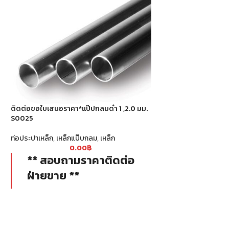
ติดต่อขอใบเสนอราคา*แป๊ปกลมดำ 1 ,2.0 มม.
S0025
ติดต่อขอใบเสนอราคา*
ท่อประปาเหล็ก
,
เหล็กแป๊บกลม
,
เหล็ก
มม. S0019
0.00
฿
** สอบถามราคาติดต่อ
ท่อประปาเหล็ก
,
เหล็กแ
ฝ่ายขาย **
0
** สอบถาม
ท่อกลม ดำ หรือเรียกว่า แป๊ปกลม ท่อ
ฝ่ายขาย *
ดำ แป๊ปดำ เป็นต้น โดยทำมาจากเหล็ก
คุณภาพดี ตัดเป็นขนาดตามต้องการ
ท่อกลม ดำ หรือ