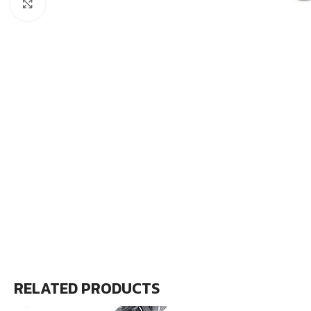
Click to enlarge
RELATED PRODUCTS