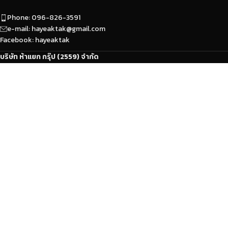
Phone: 096-826-3591
e-mail: hayeaktak@gmail.com
Facebook: hayeaktak
บริษัท ห้าแยก กรุ๊ป (2559) จำกัด