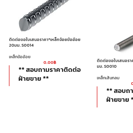
ติดต่อขอใบเสนอราคา*เหล็กจ้อยข้ออ้อย
20มม. S0014
เหล็กข้ออ้อย
ติดต่อขอใบเสนอราค
0.00
฿
มม. S0010
** สอบถามราคาติดต่อ
ฝ่ายขาย **
เหล็กเส้นกลม
** สอบถา
ผลิตด้วยเตาไฟฟ้า EF จึงได้เหล็กที่
สะอาด แข็งแรงทนทาน อายุการใช้งาน
ฝ่ายขาย 
นานเป็นมิตรต่อสิ่งแวดล้อม โรงงาน
ผลิตด้วยเตาไฟฟ
ได้การรับรองมาตรฐาน ISO
สะอาด แข็งแร
อุตสาหกรรมสีเขียว (Green Industry
นานเป็นมิตรต
ขั้น 4)ผลิตในประเทศไทย
ได้การรับรอ