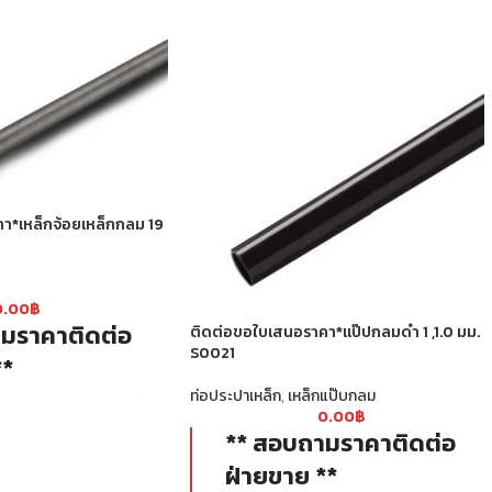
า*เหล็กจ้อยเหล็กกลม 19
0.00
฿
มราคาติดต่อ
ติดต่อขอใบเสนอราคา*แป๊ปกลมดำ 1 ,1.0 มม.
S0021
**
ท่อประปาเหล็ก
,
เหล็กแป๊บกลม
้า EF จึงได้เหล็กที่
0.00
฿
งทนทาน อายุการใช้งาน
** สอบถามราคาติดต่อ
่อสิ่งแวดล้อม โรงงาน
ฝ่ายขาย **
งมาตรฐาน ISO