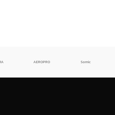
RA
AEROPRO
Somic