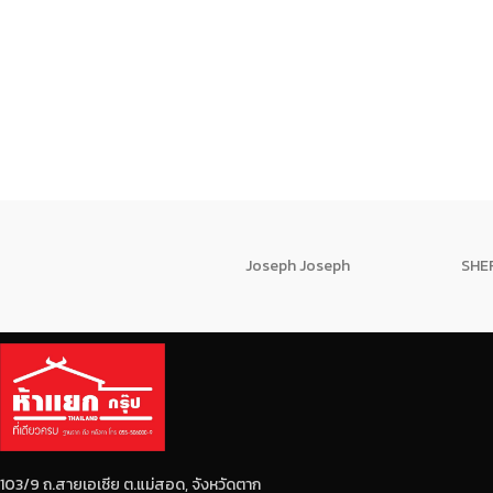
Joseph Joseph
SHE
103/9 ถ.สายเอเซีย ต.แม่สอด, จังหวัดตาก