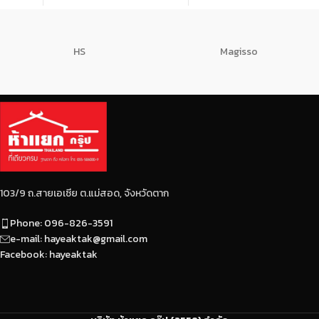
เครื่องจักรที่ทันสมัยได้
ครากไม่น้อยกว่า 4000 ksc.
มาตรฐาน เหมาะสำหรับงาน
มีครีบ-บั้งสูง ยึดเกาะกับปูน
โครงสร้างพื้นฐาน ช่วยเสริม
ได้ดี
คอนกรีต เพื่อความมั่นคงแข็ง
HS
Magisso
มีระยะบั้งที่เท่ากันและ
แรงของฐานราก
สม่ำเสมอตลอดทั้งเส้น
ไม่มีรอยปริและแตกร้าว
ผลิตด้วยเตา EF ที่มีการกำจัด
สิ่งปนเปื้อนออกจากเหล็ก
ทำให้ได้เหล็กที่บริสุทธิ์ เป็น
เนื้อเดียวกัน
ได้มาตรฐาน มอก.
103/9 ถ.สายเอเซีย ต.แม่สอด, จังหวัดตาก
Phone: 096-826-3591
e-mail: hayeaktak@gmail.com
Facebook: hayeaktak