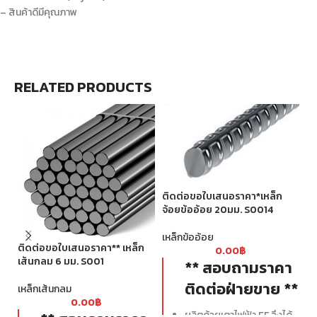
– สินค้าดีมีคุณภาพ
RELATED PRODUCTS
ติดต่อขอใบเสนอราคา*เหล็ก
จ้อยข้ออ้อย 20มม. S0014
ติ
จ้
เหล็กข้ออ้อย
ติดต่อขอใบเสนอราคา** เหล็ก
0.00
฿
เห
เส้นกลม 6 มม. S001
** สอบถามราคา
ติดต่อฝ่ายขาย **
เหล็กเส้นกลม
0.00
฿
ผลิตด้วยเตาไฟฟ้า EF จึงได้