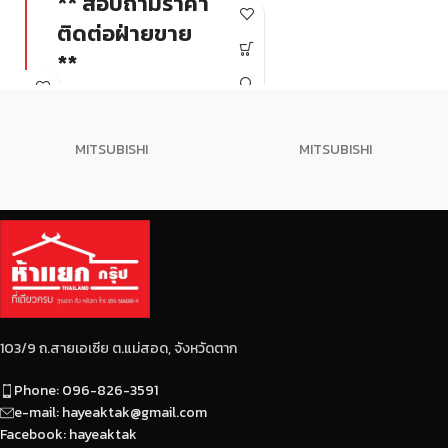
** สอบถามราคา
เหล็กที่สะอาด แข็งแรงทนทาน
ติดต่อฝ่ายขาย
อายุการใช้งานนานเป็นมิตร
**
ต่อสิ่งแวดล้อม โรงงาน
ได้การรับรองมาตรฐาน ISO
อุตสาหกรรมสีเขียว (Green
เหล็กเส้นกลมมาตรฐาน
ไม่มีรอยปริและแตกร้าว
Industry ขั้น 4)ผลิตใน
MITSUBISHI
MITSUBISHI
ไม่มีปีก ลูกคลื่น
ประเทศไทย
หน้าตัดกลม ไม่เบี้ยว
ได้มาตรฐาน มอก.
เส้นผ่านศูนย์กลางถูกต้อง น้ำหนัก
เต็มทุกเส้น
103/9 ถ.สายเอเซีย ต.แม่สอด, จังหวัดตาก
Phone: 096-826-3591
e-mail: hayeaktak@gmail.com
Facebook: hayeaktak