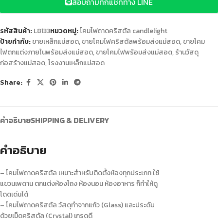
สอบถามทักแชททาง LINE
รหัสสินค้า:
L8133
หมวดหมู่:
โคมไฟถาดคริสตัล candlelight
ป้ายกำกับ:
ขายเหล็กแม่สอด
,
ขายโคมไฟคริสตัลพร้อมส่งแม่สอด
,
ขายโคม
ไฟตกแต่งภายในพร้อมส่งแม่สอด
,
ขายโคมไฟพร้อมส่งแม่สอด
,
ร้านวัสดุ
ก่อสร้างแม่สอด
,
โรงงานเหล็กแม่สอด
Share:
คำอธิบาย
SHIPPING & DELIVERY
คำอธิบาย
– โคมไฟถาดคริสตัล เหมาะสำหรับติดตั้งห้องทุกประเภท ใช้
แขวนเพดาน ตกแต่งห้องโถง ห้องนอน ห้องอาหาร ก็ทำให้ดู
โดดเด่นได้
– โคมไฟถาดคริสตัล วัสดุทำจากแก้ว (Glass) และประดับ
ด้วยเม็ดคริสตัล (Crystal) เกรดดี