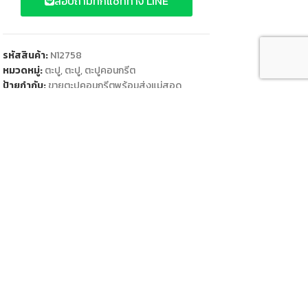
สอบถามทักแชททาง LINE
รหัสสินค้า:
N12758
หมวดหมู่:
ตะปู
,
ตะปู
,
ตะปูคอนกรีต
ป้ายกำกับ:
ขายตะปูคอนกรีตพร้อมส่งแม่สอด
,
ขายตะปูพร้อมส่งแม่สอด
,
ขายเหล็กแม่สอด
,
ตะปู
คอนกรีตขาวพร้อมส่ง
,
ร้านวัสดุก่อสร้างแม่สอด
,
โรงงานเหล็กแม่สอด
Share:
คำอธิบาย
SHIPPING & DELIVERY
คำอธิบาย
มีความแข็งแรงมากกว่าตะปูทั่วไป ไม่งอง่าย และ ช่วง