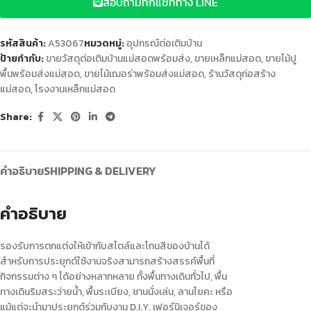
สอบถามทักแชททาง LINE
รหัสสินค้า:
A53067
หมวดหมู่:
อุปกรณ์ต่อเติมบ้าน
ป้ายกำกับ:
ขายวัสดุต่อเติมบ้านแม่สอดพร้อมส่ง
,
ขายเหล็กแม่สอด
,
ขายไม้ปู
พื้นพร้อมส่งแม่สอด
,
ขายไม้เฌอร่าพร้อมส่งแม่สอด
,
ร้านวัสดุก่อสร้าง
แม่สอด
,
โรงงานเหล็กแม่สอด
Share:
คำอธิบาย
SHIPPING & DELIVERY
คำอธิบาย
รองรับการตกแต่งให้เข้ากับสไตล์และโทนสีของบ้านได้
สำหรับการประยุกต์ใช้งานจริงสามารถสร้างสรรค์พื้นที่
กิจกรรมต่าง ๆ ได้อย่างหลากหลาย ทั้งพื้นทางเดินทั่วไป, พื้น
ทางเดินริมสระว่ายน้ำ, พื้นระเบียง, ชานนั่งเล่น, ลานโยคะ หรือ
แม้แต่จะนำมาประยุกต์ร่วมกับงาน D.I.Y. เฟอร์นิเจอร์ของ