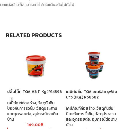
ตกแต่งบ้าน ก็สามารถทำได้เช่นเดียวกับไม้ทั่วไป
RELATED PRODUCTS
ปลิ้นโค๊ท TOA #3 (1 Kg.)R14593
เคมีกันซึม TOA อะคริลิค รูฟซิล
เท
ขาว (1Kg.) R58582
R
เคมีภัณฑ์ก่อสร้าง
,
วัสดุกันซึม
ป้องกันการรั่วซึม
,
วัสดุประสาน
เคมีภัณฑ์ก่อสร้าง
,
วัสดุกันซึม
เค
และอุดรอยต่อ
,
อุปกรณ์ต่อเติม
ป้องกันการรั่วซึม
,
วัสดุประสาน
ป้
บ้าน
และอุดรอยต่อ
,
อุปกรณ์ต่อเติม
แล
149.00
฿
บ้าน
บ้