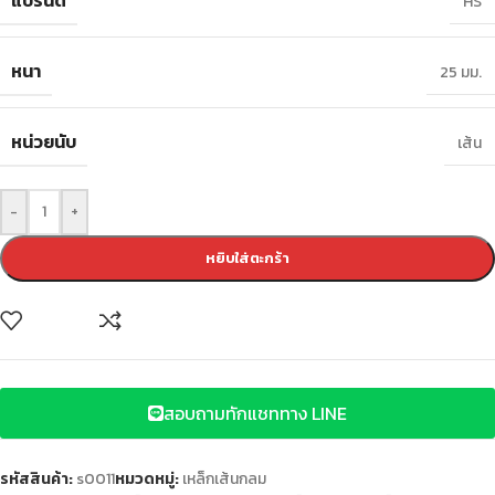
แบรนด์
HS
หนา
25 มม.
หน่วยนับ
เส้น
-
+
หยิบใส่ตะกร้า
สอบถามทักแชททาง LINE
รหัสสินค้า:
s0011
หมวดหมู่:
เหล็กเส้นกลม