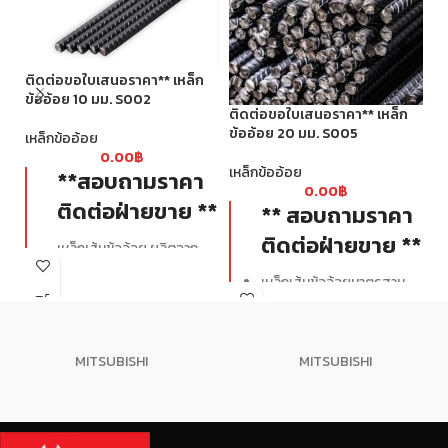
ติดต่อขอใบเสนอราคา** เหล็ก
ข้ออ้อย 10 มม. S002
ติ
ติดต่อขอใบเสนอราคา** เหล็ก
เส
ข้ออ้อย 20 มม. S005
เหล็กข้ออ้อย
0.00
฿
เห
เหล็กข้ออ้อย
**สอบถามราคา
0.00
฿
ติดต่อฝ่ายขาย **
** สอบถามราคา
ติดต่อฝ่ายขาย **
เหล็กเส้นข้ออ้อย ผลิตจาก
เหล็กชั้นคุณภาพ SD40 ผ่าน
เหล็กเส้นข้ออ้อยมาตรฐาน
กระบวนการผลิตด้วย
SD40 มีกำลังรับแรงดึงที่จุด
เครื่องจักรที่ทันสมัยได้
เห
ครากไม่น้อยกว่า 4000 ksc.
มาตรฐาน เหมาะสำหรับงาน
ไม
มีครีบ-บั้งสูง ยึดเกาะกับปูน
ไม่
โครงสร้างพื้นฐาน ช่วยเสริม
MITSUBISHI
MITSUBISHI
ได้ดี
หน
คอนกรีต เพื่อความมั่นคงแข็ง
มีระยะบั้งที่เท่ากันและ
ได
แรงของฐานราก
สม่ำเสมอตลอดทั้งเส้น
เส
ไม่มีรอยปริและแตกร้าว
เต