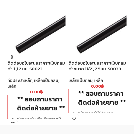
ติ
ดำ
ติดต่อขอใบเสนอราคา*แป๊ปกลม
ติดต่อขอใบเสนอราคา*แป๊ปกลม
ดำ 1 ,1.2 มม. S0022
ดำขนาด 11/2 , 2.5มม. S0039
เห
ท่อประปาเหล็ก
,
เหล็กแป๊บกลม
,
เหล็กแป๊บกลม
,
เหล็ก
เหล็ก
0.00
฿
** สอบถามราคา
0.00
฿
** สอบถามราคา
ติดต่อฝ่ายขาย **
ติดต่อฝ่ายขาย **
แป๊บกลมดำใช้กับงาน
ท่อกลม ดำ หรือเรียกว่า แป๊
ก่อสร้างทั่วไป ทั้งงาน
ปกลม ท่อดำ แป๊ปดำ เป็นต้น
โครงสร้างและงานตกแต่ง
โดยทำมาจากเหล็กคุณภาพดี
เช่น เสา คาน โครงกันสาด รั้ว