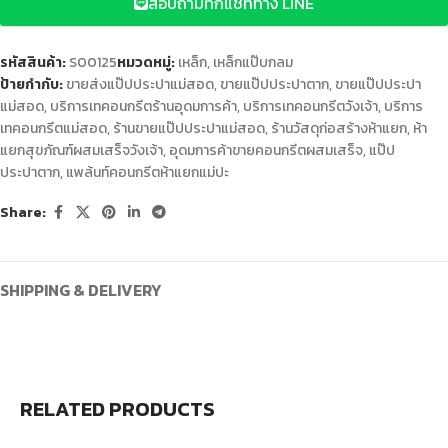
สอบถามทักแชททาง LINE
รหัสสินค้า:
S00125
หมวดหมู่:
เหล็ก
,
เหล็กแป๊บกลม
ป้ายกำกับ:
ขายส่งแป๊ปประปาแม่สอด
,
ขายแป๊ปประปาตาก
,
ขายแป๊ปประปา
แม่สอด
,
บริการเทคอนกรีตร้านอุดมการค้า
,
บริการเทคอนกรีตวังเจ้า
,
บริการ
เทคอนกรีตแม่สอด
,
ร้านขายแป๊ปประปาแม่สอด
,
ร้านวัสดุก่อสร้างห้าแยก
,
ห้า
แยกสุขภัณฑ์ผสมเสร็จวังเจ้า
,
อุดมการค้าขายคอนกรีตผสมเสร็จ
,
แป๊ป
ประปาตาก
,
แพล้นท์คอนกรีตห้าแยกแม่ปะ
Share:
SHIPPING & DELIVERY
RELATED PRODUCTS