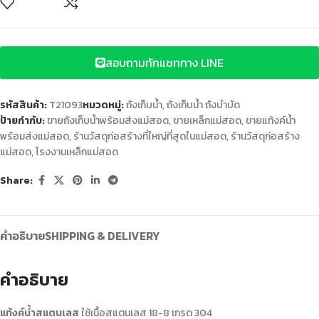
สอบถามทักแชททาง LINE
รหัสสินค้า:
T21093
หมวดหมู่:
ถังเก็บน้ำ
,
ถังเก็บน้ำ ถังบำบัด
ป้ายกำกับ:
ขายถังเก็บน้ำพร้อมส่งแม่สอด
,
ขายเหล็กแม่สอด
,
ขายแท้งค์น้ำ
พร้อมส่งแม่สอด
,
ร้านวัสดุก่อสร้างที่ใหญ่ที่สุดในแม่สอด
,
ร้านวัสดุก่อสร้าง
แม่สอด
,
โรงงานเหล็กแม่สอด
Share:
คำอธิบาย
SHIPPING & DELIVERY
คำอธิบาย
แท้งค์น้ําสแตนเลส
ใช้เนื้อสแตนเลส 18-8 เกรด 304