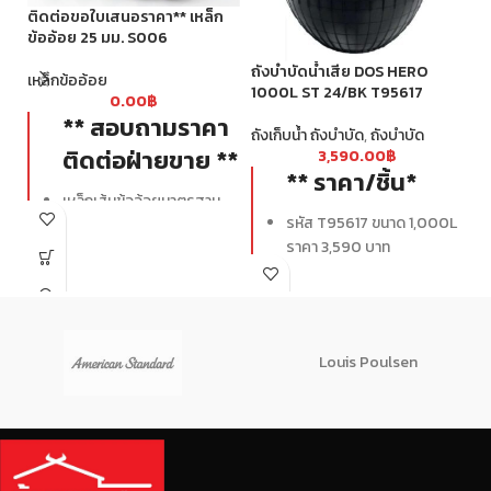
ติดต่อขอใบเสนอราคา** เหล็ก
ข้ออ้อย 25 มม. S006
ถังบำบัดน้ำเสีย DOS HERO
ถั
เหล็กข้ออ้อย
1000L ST 24/BK T95617
10
0.00
฿
T
** สอบถามราคา
ถังเก็บน้ำ ถังบำบัด
,
ถังบำบัด
ติดต่อฝ่ายขาย **
3,590.00
฿
ถั
** ราคา/ชิ้น*
เหล็กเส้นข้ออ้อยมาตรฐาน
รหัส T95617 ขนาด 1,000L
SD40 มีกำลังรับแรงดึงที่จุด
ราคา 3,590 บาท
ครากไม่น้อยกว่า 4000 ksc.
รหัส T00314 ขนาด 1,200L
มีครีบ-บั้งสูง ยึดเกาะกับปูน
ราคา 3,980 บาท
ได้ดี
รหัส T100313 ขนาด 1,600L
มีระยะบั้งที่เท่ากันและ
ราคา 4,790 บาท
สม่ำเสมอตลอดทั้งเส้น
Louis Poulsen
ไม่มีรอยปริและแตกร้าว
ผลิตด้วยเตา EF ที่มีการกำจัด
สิ่งปนเปื้อนออกจากเหล็ก
ทำให้ได้เหล็กที่บริสุทธิ์ เป็น
เนื้อเดียวกัน
ได้มาตรฐาน มอก.