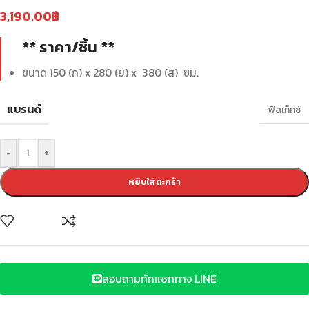
3,190.00
฿
** ราคา/ชิ้น **
ขนาด 150 (ก) x 280 (ย) x 380 (ส) ซม.
แบรนด์
ฟิลเท็กซ์
-
+
หยิบใส่ตะกร้า
สอบถามทักแชททาง LINE