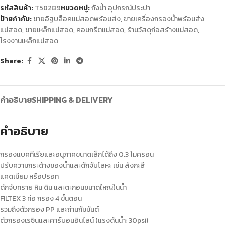
รหัสสินค้า:
T58289
หมวดหมู่:
ถังน้ำ อุปกรณ์ประปา
ป้ายกำกับ:
ขายอิฐบล็อคแม่สอดพร้อมส่ง
,
ขายเครื่องกรองน้ำพร้อมส่ง
แม่สอด
,
ขายเหล็กแม่สอด
,
คอนกรีตแม่สอด
,
ร้านวัสดุก่อสร้างแม่สอด
,
โรงงานเหล็กแม่สอด
Share:
คำอธิบาย
SHIPPING & DELIVERY
คำอธิบาย
กรองแบคทีเรียและอนุภาคขนาดเล็กได้ถึง 0.3 ไมครอน
ปรับความกระด้างของน้ำและดักจับโลหะ เช่น สังกะสี
แคดเมียม หรือปรอท
ดักจับทราย หิน ดิน และตะกอนขนาดใหญ่ในน้ำ
FILTEX 3 ท่อ กรอง 4 ขั้นตอน
รวมถึงตัวกรอง PP และถ่านกัมมันต์
ตัวกรองเรซินและคาร์บอนอินไลน์ (แรงดันน้ำ: 30psi)