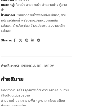
หมวดหมู่:
ห้องน้ำ
,
อ่างอาบน้ำ
,
อ่างอาบน้ำ / ตู้อาบ
น้ำ
ป้ายกำกับ:
ขายอ่างอาบน้ำพร้อมส่งแม่สอด
,
ขาย
อุปกรณ์ห้องน้ำพร้อมส่งแม่สอด
,
ขายเหล็ก
แม่สอด
,
ร้านวัสดุก่อสร้างแม่สอด
,
โรงงานเหล็ก
แม่สอด
Share:
คำอธิบาย
SHIPPING & DELIVERY
คำอธิบาย
ผลิตจาก อะครีริคคุณภาพ จึงมีความหนาและทนทาน
ดีไซน์โดดเด่นสวยงาม
อ่างอาบน้ำประเภทวางพื้น หรูหรา สะท้อนรสนิยม
ทำความสะอาดง่าย