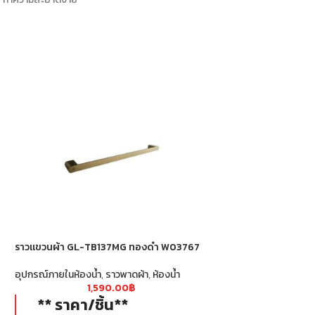
ราวแขวนผ้า GL-TB137MG ทองดำ W03767
วาล์วผสมเปิด-ปิด B
76DF19MG ทองด้าน
อุปกรณ์ภายในห้องน้ำ
,
ราวพาดผ้า
,
ห้องน้ำ
1,590.00
฿
ห้องน้ำ
,
อุปกรณ์ภายในห
** ราคา/ชิ้น**
1,4