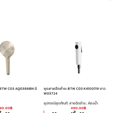
บบ BTW C03 AQ0386BN นิ
ชุดสายฉีดชำระ BTW C03 K4100119 ขาว
W03724
อุปกรณ์สุขภัณฑ์
,
สายฉีดชำระ
,
ห้องน้ำ
290.00
฿
490.00
฿