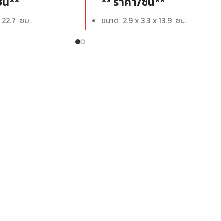
ิ้น**
** ราคา/ชิ้น**
 22.7 ซม.
ขนาด 2.9 x 3.3 x 13.9 ซม.