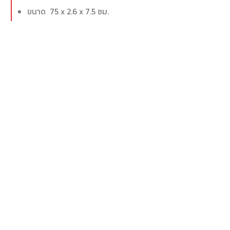
** ราคา/ชิ
ขนาด 75 x 2.6 x 7.5 ซม.
ขนาด 11.25 x 11