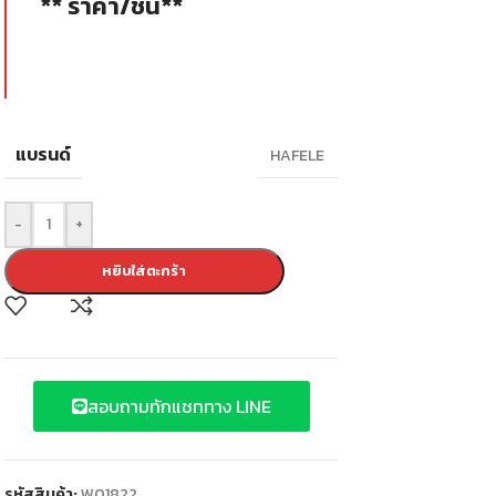
** ราคา/ชิ้น**
แบรนด์
HAFELE
-
+
หยิบใส่ตะกร้า
สอบถามทักแชททาง LINE
รหัสสินค้า:
W01822