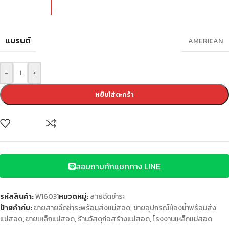
แบรนด์
AMERICAN
-
+
หยิบใส่ตะกร้า
สอบถามทักแชททาง LINE
รหัสสินค้า:
W16031
หมวดหมู่:
สายฉีดชำระ
ป้ายกำกับ:
ขายสายฉีดชำระพร้อมส่งแม่สอด
,
ขายอุปกรณ์ห้องน้ำพร้อมส่ง
แม่สอด
,
ขายเหล็กแม่สอด
,
ร้านวัสดุก่อสร้างแม่สอด
,
โรงงานเหล็กแม่สอด