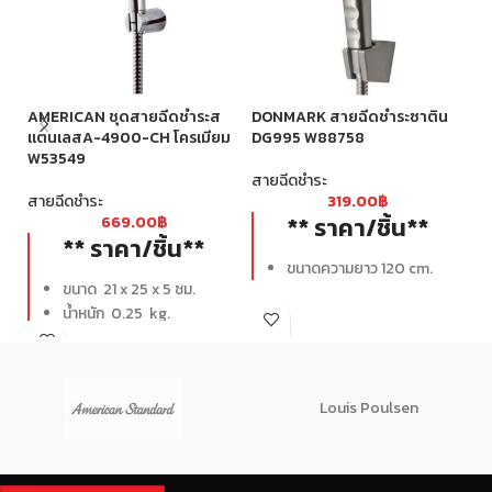
AMERICAN ชุดสายฉีดชำระส
DONMARK สายฉีดชำระซาติน
HA
แตนเลสA-4900-CH โครเมียม
DG995 W88758
W
W53549
สายฉีดชำระ
สา
สายฉีดชำระ
319.00
฿
** ราคา/ชิ้น**
669.00
฿
** ราคา/ชิ้น**
ขนาดความยาว 120 cm.
ขนาด 21 x 25 x 5 ซม.
น้ำหนัก 0.25 kg.
Louis Poulsen