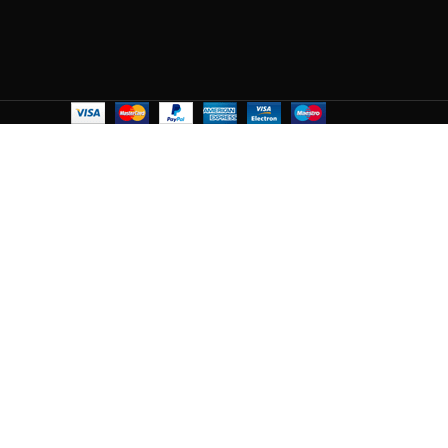
เกิน 4.8 เมตร
ขนาดแผ่นพื้น พ
มม. จำนวนลวด 
เกิน 5.0 เมตร