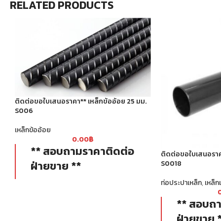
RELATED PRODUCTS
ติดต่อขอใบเสนอราคา** เหล็กข้ออ้อย 25 มม.
S006
เหล็กข้ออ้อย
0.00
฿
** สอบถามราคาติดต่อ
ติดต่อขอใบเสนอราค
ฝ่ายขาย **
S0018
ท่อประปาเหล็ก
,
เหล็ก
เหล็กเส้นข้ออ้อยมาตรฐาน SD40 มี
กำลังรับแรงดึงที่จุดครากไม่น้อยกว่า
** สอบถา
4000 ksc.
ฝ่ายขาย 
มีครีบ-บั้งสูง ยึดเกาะกับปูนได้ดี