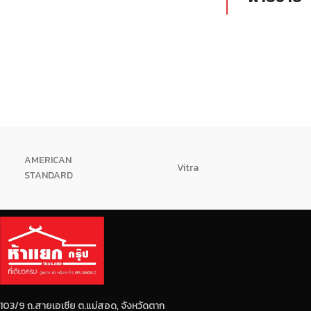
มีระยะบั้งที่เท่ากันและสม่ำเสมอตลอด
ท่อกลม ดำ หรื
ทั้งเส้น
ดำ แป๊ปดำ เป
ไม่มีรอยปริและแตกร้าว
คุณภาพดี ตั
ผลิตด้วยเตา EF ที่มีการกำจัดสิ่งปน
แล้วดัดขึ้นรูป
เปื้อนออกจากเหล็ก ทำให้ได้เหล็กที่
บริสุทธิ์ เป็นเนื้อเดียวกัน
ได้มาตรฐาน มอก.
AMERICAN
Vitra
STANDARD
103/9 ถ.สายเอเซีย ต.แม่สอด, จังหวัดตาก