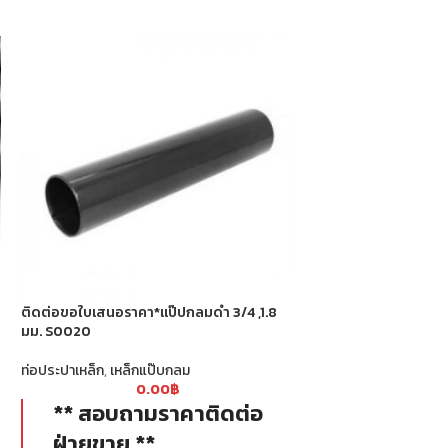
แผ่นพื้นคอนกรีต CO
ติดต่อขอใบเสนอราคา*แป๊ปกลมดำ 3/4 ,1.8
แผ่นพื้นสำเร็จ
,
สินค้าโ
มม. S0020
0
** ขอใบเ
ท่อประปาเหล็ก
,
เหล็กแป๊บกลม
ต่อเมตร *
0.00
฿
** สอบถามราคาติดต่อ
ขนาดแผ่นพื้น พ
ฝ่ายขาย **