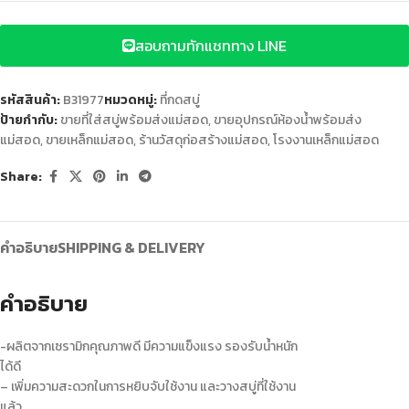
สอบถามทักแชททาง LINE
รหัสสินค้า:
B31977
หมวดหมู่:
ที่กดสบู่
ป้ายกำกับ:
ขายที่ใส่สบู่พร้อมส่งแม่สอด
,
ขายอุปกรณ์ห้องน้ำพร้อมส่ง
แม่สอด
,
ขายเหล็กแม่สอด
,
ร้านวัสดุก่อสร้างแม่สอด
,
โรงงานเหล็กแม่สอด
Share:
คำอธิบาย
SHIPPING & DELIVERY
คำอธิบาย
-ผลิตจากเซรามิกคุณภาพดี มีความแข็งแรง รองรับน้ำหนัก
ได้ดี
– เพิ่มความสะดวกในการหยิบจับใช้งาน และวางสบู่ที่ใช้งาน
แล้ว