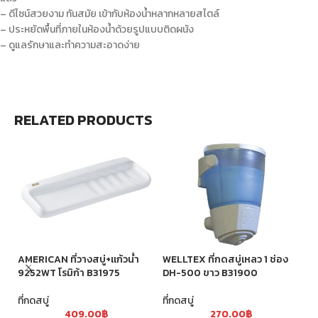
– ดีไซน์สวยงาม ทันสมัย เข้ากับห้องน้ำหลากหลายสไตล์
– ประหยัดพื้นที่ภายในห้องน้ำด้วยรูปแบบติดผนัง
– ดูแลรักษาและทำความสะอาดง่าย
RELATED PRODUCTS
AMERICAN ที่วางสบู่+แก้วน้ำ
WELLTEX ที่กดสบู่เหลว 1 ช่อง
WE
9252WT โรมิก้า B31975
DH-500 ขาว B31900
D
ที่กดสบู่
ที่กดสบู่
ที่
409.00
฿
270.00
฿