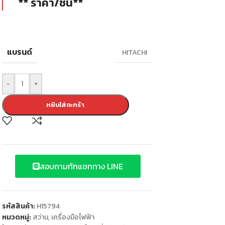
** ราคา/ชิ้น**
แบรนด์
HITACHI
-
+
หยิบใส่ตะกร้า
สอบถามทักแชททาง LINE
รหัสสินค้า:
H15794
หมวดหมู่:
สว่าน
,
เครื่องมือไฟฟ้า