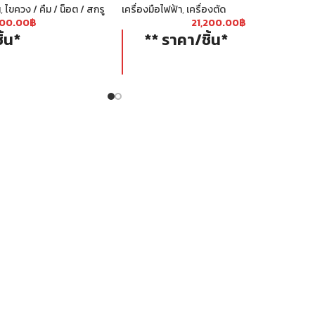
น
,
ไขควง / คืม / น็อต / สกรู
เครื่องมือไฟฟ้า
,
เครื่องตัด
800.00
฿
21,200.00
฿
ิ้น*
** ราคา/ชิ้น*