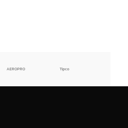
AEROPRO
Tipco
HI-TWK