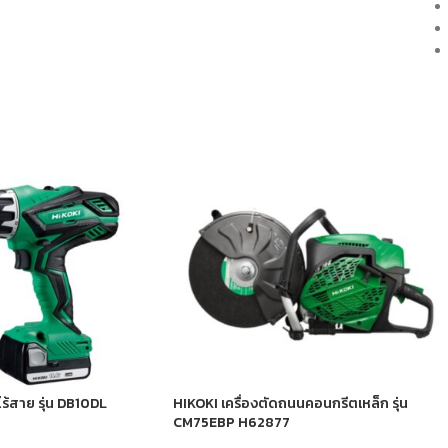
ร้สาย รุ่น DB10DL
HIKOKI เครื่องตัดถนนคอนกรีตเหล็ก รุ่น
CM75EBP H62877