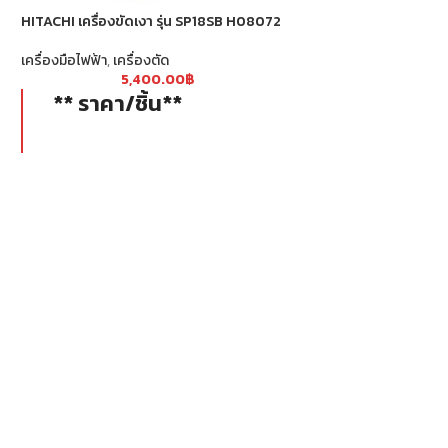
HITACHI เครื่องขัดเงา รุ่น SP18SB H08072
ZINSANO สว่านแท่น รุ
H52415
เครื่องมือไฟฟ้า
,
เครื่องตัด
5,400.00
฿
เครื่องมือไฟฟ้า
,
สว่าน
** ราคา/ชิ้น**
4,9
** ราคา/ชิ