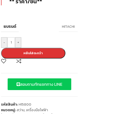
** ราคา/ชิ้น**
แบรนด์
HITACHI
-
+
หยิบใส่ตะกร้า
สอบถามทักแชททาง LINE
รหัสสินค้า:
H15800
หมวดหมู่:
สว่าน
,
เครื่องมือไฟฟ้า