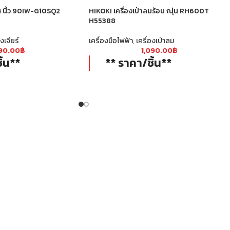
์ 4 นิ้ว 90IW-G10SQ2
HIKOKI เครื่องเป่าลมร้อน ณุ่น RH600T
H55388
องเจียร์
เครื่องมือไฟฟ้า
,
เครื่องเป่าลม
190.00
฿
1,090.00
฿
ิ้น**
** ราคา/ชิ้น**