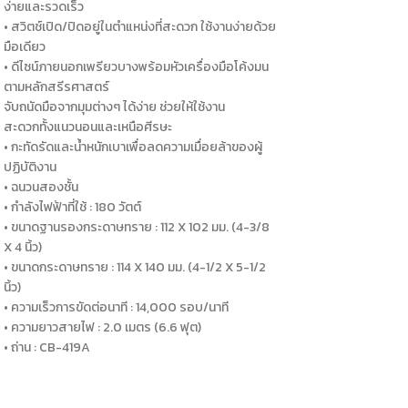
ง่ายและรวดเร็ว
• สวิตช์เปิด/ปิดอยู่ในตำแหน่งที่สะดวก ใช้งานง่ายด้วย
มือเดียว
• ดีไซน์ภายนอกเพรียวบางพร้อมหัวเครื่องมือโค้งมน
ตามหลักสรีรศาสตร์
จับถนัดมือจากมุมต่างๆ ได้ง่าย ช่วยให้ใช้งาน
สะดวกทั้งแนวนอนและเหนือศีรษะ
• กะทัดรัดและน้ำหนักเบาเพื่อลดความเมื่อยล้าของผู้
ปฏิบัติงาน
• ฉนวนสองชั้น
• กำลังไฟฟ้าที่ใช้ : 180 วัตต์
• ขนาดฐานรองกระดาษทราย : 112 X 102 มม. (4-3/8
X 4 นิ้ว)
• ขนาดกระดาษทราย : 114 X 140 มม. (4-1/2 X 5-1/2
นิ้ว)
• ความเร็วการขัดต่อนาที : 14,000 รอบ/นาที
• ความยาวสายไฟ : 2.0 เมตร (6.6 ฟุต)
• ถ่าน : CB-419A