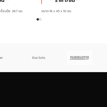
ิ้น**
** ราคา/ชิ้น**
ื่องมือ 367 มม.
ขนาด 16 x 45 x 10 ซม.
น้ำหนัก
:
1.7 Kg.
er
Eva Solo