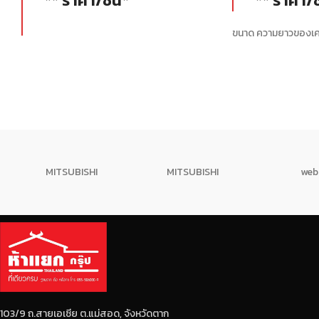
** ราคา/ชิ้น*
** ราคา/ช
ขนาด ความยาวของเคร
น้ำหนัก 2.7 กก.
MITSUBISHI
MITSUBISHI
web
103/9 ถ.สายเอเซีย ต.แม่สอด, จังหวัดตาก