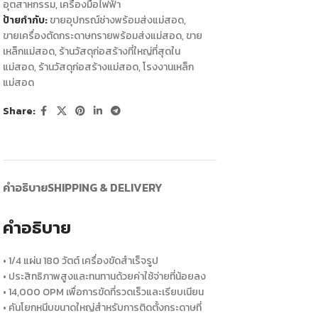
อุตสาหกรรม
,
เครื่องมือไฟฟ้า
ป้ายกำกับ:
ขายอุปกรณ์ช่างพร้อมส่งแม่สอด
,
ขายเครื่องตัดกระดาษทรายพร้อมส่งแม่สอด
,
ขาย
เหล็กแม่สอด
,
ร้านวัสดุก่อสร้างที่ใหญ่ที่สุดใน
แม่สอด
,
ร้านวัสดุก่อสร้างแม่สอด
,
โรงงานเหล็ก
แม่สอด
Share:
คำอธิบาย
SHIPPING & DELIVERY
คำอธิบาย
• 1/4 แผ่น 180 วัตต์ เครื่องขัดสำเร็จรูป
• ประสิทธิภาพสูงและทนทานด้วยค่าใช้จ่ายที่น้อยลง
• 14,000 OPM เพื่อการขัดที่รวดเร็วและเรียบเนียน
• คันโยกหนีบขนาดใหญ่สำหรับการติดตั้งกระดาษที่