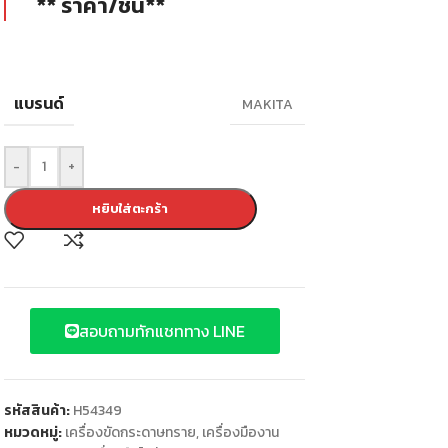
** ราคา/ชิ้น**
แบรนด์
MAKITA
-
+
หยิบใส่ตะกร้า
สอบถามทักแชททาง LINE
รหัสสินค้า:
H54349
หมวดหมู่:
เครื่องขัดกระดาษทราย
,
เครื่องมืองาน