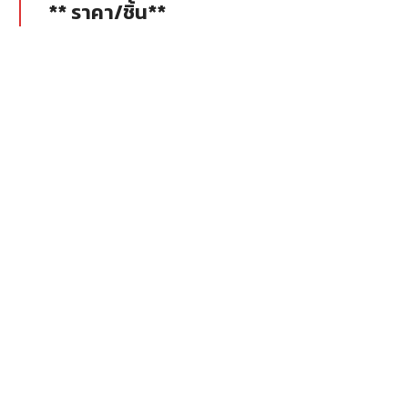
** ราคา/ชิ้น**
** ราคา/ชิ