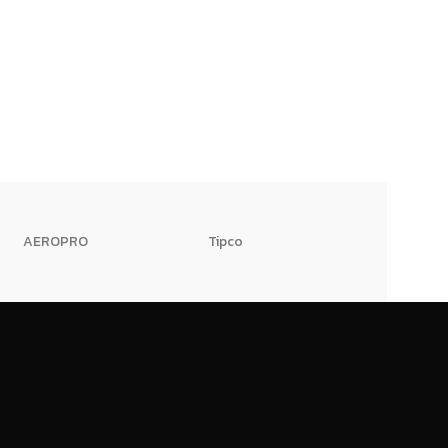
AEROPRO
Tipco
HI-TWK