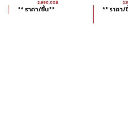
2,690.00
฿
2,
** ราคา/ชิ้น**
** ราคา/ช