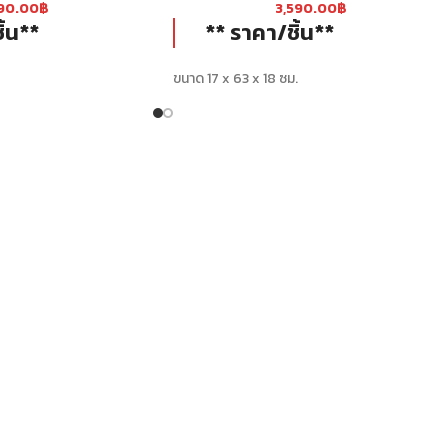
190.00
฿
3,590.00
฿
ิ้น**
** ราคา/ชิ้น**
ขนาด 17 x 63 x 18 ซม.
น้ำหนัก 4.9 Kg.