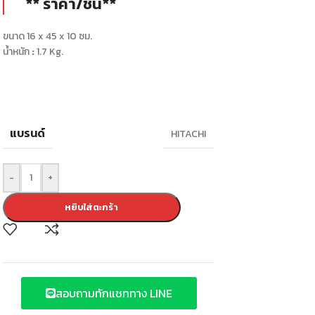
** ราคา/ชิ้น**
ขนาด 16 x 45 x 10 ซม.
น้ำหนัก
:
1.7 Kg.
แบรนด์
HITACHI
-
+
หยิบใส่ตะกร้า
สอบถามทักแชททาง LINE