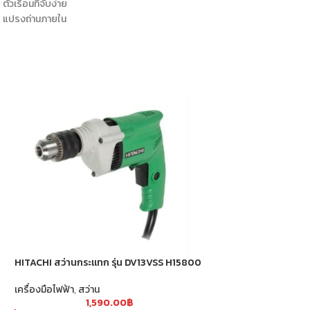
ตัวเรือนที่จับง่าย
แปรงถ่านภายใน
HITACHI สว่านกระแทก รุ่น DV13VSS H15800
HITACHI เครื่องขัดเง
เครื่องมือไฟฟ้า
,
สว่าน
เครื่องมือไฟฟ้า
,
เครื่อง
1,590.00
฿
5,4