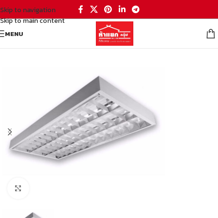
Skip to navigation
Skip to main content
MENU
หน้าหลัก
/
โคมไฟและหลอดไฟ
Click to enlarge