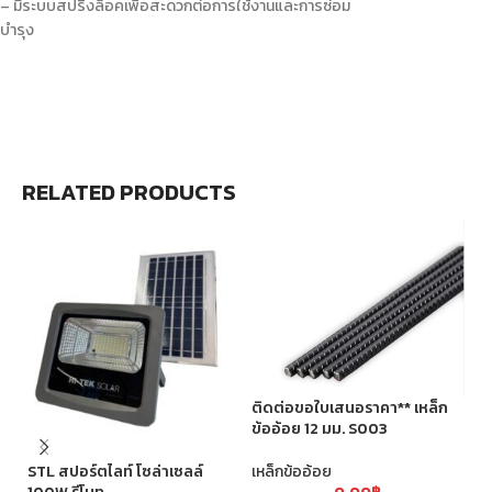
– มีระบบสปริงล็อคเพื่อสะดวกต่อการใช้งานและการซ่อม
บำรุง
RELATED PRODUCTS
โค
ติดต่อขอใบเสนอราคา** เหล็ก
6
ข้ออ้อย 12 มม. S003
โ
เหล็กข้ออ้อย
STL สปอร์ตไลท์ โซล่าเซลล์