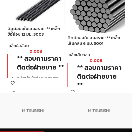
ติดต่อขอใบเสนอราคา** เหล็ก
ข้ออ้อย 12 มม. S003
ติ
ติดต่อขอใบเสนอราคา** เหล็ก
จ้
เส้นกลม 6 มม. S001
เหล็กข้ออ้อย
0.00
฿
เห
เหล็กเส้นกลม
** สอบถามราคา
0.00
฿
ติดต่อฝ่ายขาย **
** สอบถามราคา
ติดต่อฝ่ายขาย
เหล็กเส้นข้ออ้อยมาตรฐาน
**
SD40 มีกำลังรับแรงดึงที่จุด
ครากไม่น้อยกว่า 4000 ksc.
มีระยะบั้งที่เท่ากันและ
เหล็กเส้นกลมมาตรฐาน
สม่ำเสมอตลอดทั้งเส้น
ไม่มีรอยปริและแตกร้าว
MITSUBISHI
MITSUBISHI
ไม่มีปีก ลูกคลื่น
ไม่มีรอยปริและแตกร้าว
หน้าตัดกลม ไม่เบี้ยว
ได้มาตรฐาน มอก.
ได้มาตรฐาน มอก.
เส้นผ่านศูนย์กลางถูกต้อง น้ำหนัก