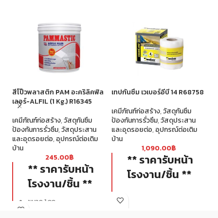
สีโป๊วพลาสติก PAM อะคริลิคฟิล
เทปกันซึม เวเบอร์อีบี 14 R68758
เท
เลอร์-ALFIL (1 Kg.) R16345
R
เคมีภัณฑ์ก่อสร้าง
,
วัสดุกันซึม
เคมีภัณฑ์ก่อสร้าง
,
วัสดุกันซึม
ป้องกันการรั่วซึม
,
วัสดุประสาน
เค
ป้องกันการรั่วซึม
,
วัสดุประสาน
และอุดรอยต่อ
,
อุปกรณ์ต่อเติม
ป้
และอุดรอยต่อ
,
อุปกรณ์ต่อเติม
บ้าน
แล
บ้าน
1,090.00
฿
บ้
** ราคารับหน้า
245.00
฿
** ราคารับหน้า
โรงงาน/ชิ้น **
โรงงาน/ชิ้น **
ขนาด 1 กก.