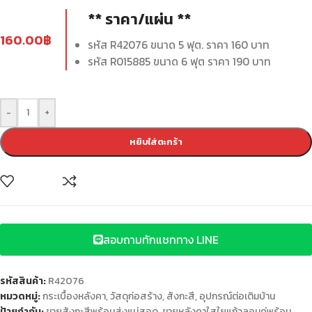
** ราคา/แผ่น **
160.00
฿
รหัส R42076 ขนาด 5 ฟุต. ราคา 160 บาท
รหัส R015885 ขนาด 6 ฟุต ราคา 190 บาท
-
+
หยิบใส่ตะกร้า
สอบถามทักแชททาง LINE
รหัสสินค้า:
R42076
หมวดหมู่:
กระเบื้องหลังคา
,
วัสดุก่อสร้าง
,
สังกะสี
,
อุปกรณ์ต่อเติมบ้าน
ป้ายกำกับ:
ขายสังกะสีพร้อมส่งแม่สอด
,
ขายหลังคาใสใยแก้วลอนคู่พร้อม