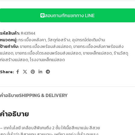
สอบถามทักแชททาง LINE
รหัสสินค้า:
R431144
หมวดหมู่:
กระเบื้องหลังคา
,
วัสดุก่อสร้าง
,
อุปกรณ์ต่อเติมบ้าน
ป้ายกำกับ:
ขายกระเบื้องพร้อมส่งแม่สอด
,
ขายกระเบื้องหลังคาพร้อมส่ง
แม่สอด
,
ขายกระเบื้องไตรลอนพร้อมส่งแม่สอด
,
ขายเหล็กแม่สอด
,
ร้านวัสดุ
ก่อสร้างแม่สอด
,
โรงงานเหล็กแม่สอด
Share:
คำอธิบาย
SHIPPING & DELIVERY
คำอธิบาย
– เทคโนโลยี เคลือบสีพิเศษถึง 2 ชั้น ให้เนื้อสีหนาแน่น สีสวย
สด มั่นใจว่า สีสวยทน สวยนาน- เหนียว แกร่ง มั่นใจ ทนแรง