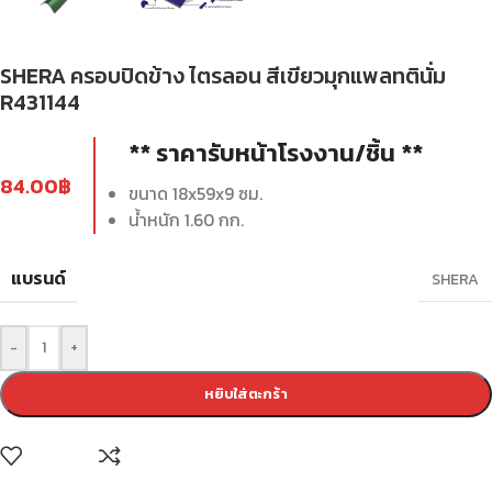
SHERA ครอบปิดข้าง ไตรลอน สีเขียวมุกแพลทตินั่ม
R431144
** ราคารับหน้าโรงงาน/ชิ้น **
84.00
฿
ขนาด 18x59x9 ซม.
น้ำหนัก 1.60 กก.
แบรนด์
SHERA
-
+
หยิบใส่ตะกร้า