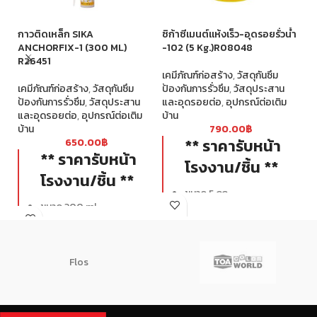
กาวติดเหล็ก SIKA
ซิก้าซีเมนต์แห้งเร็ว-อุดรอยรั่วน้ำ
ซิ
ANCHORFIX-1 (300 ML)
-102 (5 Kg.)R08048
R
R26451
เคมีภัณฑ์ก่อสร้าง
,
วัสดุกันซึม
เค
เคมีภัณฑ์ก่อสร้าง
,
วัสดุกันซึม
ป้องกันการรั่วซึม
,
วัสดุประสาน
ผส
ป้องกันการรั่วซึม
,
วัสดุประสาน
และอุดรอยต่อ
,
อุปกรณ์ต่อเติม
รั่
และอุดรอยต่อ
,
อุปกรณ์ต่อเติม
บ้าน
บ้าน
790.00
฿
** ราคารับหน้า
650.00
฿
** ราคารับหน้า
โรงงาน/ชิ้น **
โรงงาน/ชิ้น **
ขนาด 5 กก.
ขนาด 300 ml
Flos