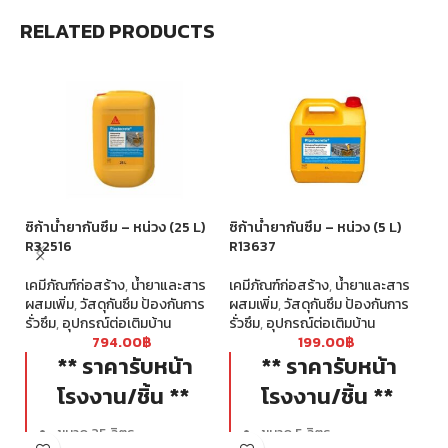
RELATED PRODUCTS
ซิก้าน้ำยากันซึม – หน่วง (25 L)
ซิก้าน้ำยากันซึม – หน่วง (5 L)
เท
R32516
R13637
R
เคมีภัณฑ์ก่อสร้าง
,
น้ำยาและสาร
เคมีภัณฑ์ก่อสร้าง
,
น้ำยาและสาร
เค
ผสมเพิ่ม
,
วัสดุกันซึม ป้องกันการ
ผสมเพิ่ม
,
วัสดุกันซึม ป้องกันการ
ป้
รั่วซึม
,
อุปกรณ์ต่อเติมบ้าน
รั่วซึม
,
อุปกรณ์ต่อเติมบ้าน
แล
794.00
฿
199.00
฿
บ้
** ราคารับหน้า
** ราคารับหน้า
โรงงาน/ชิ้น **
โรงงาน/ชิ้น **
ขนาด 25 ลิตร
ขนาด 5 ลิตร