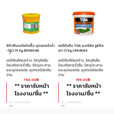
ซิก้าซีเมนต์แห้งเร็ว-อุดรอยรั่วน้ำ
เคมีกันซึม TOA อะคริลิค รูฟซิล
เท
-102 (5 Kg.)R08048
เทา (1 Kg.) R64584
R9
เคมีภัณฑ์ก่อสร้าง
,
วัสดุกันซึม
เคมีภัณฑ์ก่อสร้าง
,
วัสดุกันซึม
เค
ป้องกันการรั่วซึม
,
วัสดุประสาน
ป้องกันการรั่วซึม
,
วัสดุประสาน
ป้
และอุดรอยต่อ
,
อุปกรณ์ต่อเติม
และอุดรอยต่อ
,
อุปกรณ์ต่อเติม
แล
บ้าน
บ้าน
บ้
790.00
฿
199.00
฿
** ราคารับหน้า
** ราคารับหน้า
โรงงาน/ชิ้น **
โรงงาน/ชิ้น **
ขนาด 5 กก.
ขนาด 1 กก.