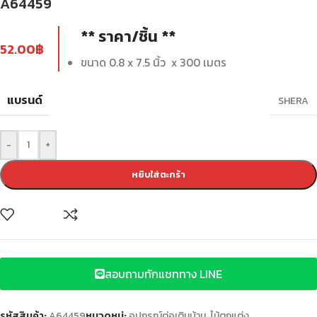
A64459
** ราคา/ชิ้น **
52.00
฿
ขนาด 0.8 x 7.5 นิ้ว x 300 เมตร
แบรนด์
SHERA
-
+
หยิบใส่ตะกร้า
สอบถามทักแชททาง LINE
รหัสสินค้า:
A64459
หมวดหมู่:
อุปกรณ์ต่อเติมบ้าน
,
ไม้ตกแต่ง