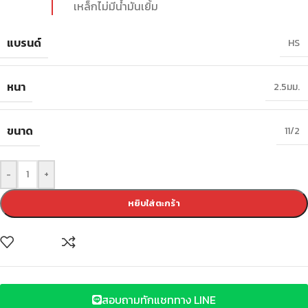
เหล็กไม่มีน้ำมันเยิ้ม
แบรนด์
HS
หนา
2.5มม.
ขนาด
11/2
-
+
หยิบใส่ตะกร้า
สอบถามทักแชททาง LINE