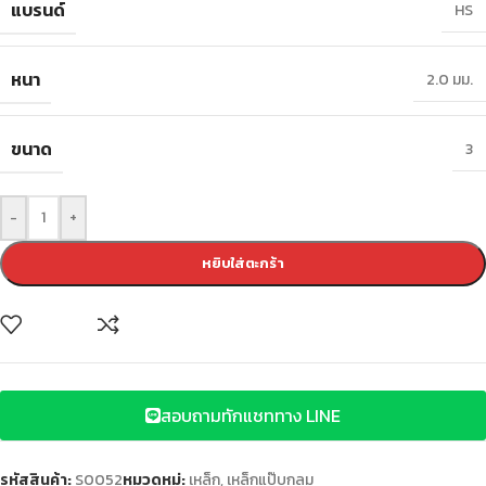
แบรนด์
HS
หนา
2.0 มม.
ขนาด
3
-
+
หยิบใส่ตะกร้า
สอบถามทักแชททาง LINE
รหัสสินค้า:
S0052
หมวดหมู่:
เหล็ก
,
เหล็กแป๊บกลม