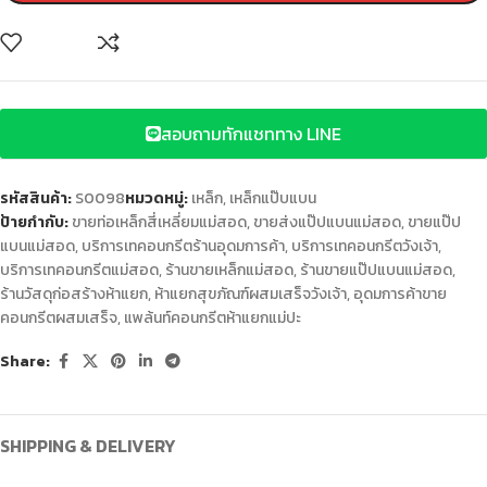
สอบถามทักแชททาง LINE
รหัสสินค้า:
S0098
หมวดหมู่:
เหล็ก
,
เหล็กแป๊บแบน
ป้ายกำกับ:
ขายท่อเหล็กสี่เหลี่ยมแม่สอด
,
ขายส่งแป๊ปแบนแม่สอด
,
ขายแป๊ป
แบนแม่สอด
,
บริการเทคอนกรีตร้านอุดมการค้า
,
บริการเทคอนกรีตวังเจ้า
,
บริการเทคอนกรีตแม่สอด
,
ร้านขายเหล็กแม่สอด
,
ร้านขายแป๊ปแบนแม่สอด
,
ร้านวัสดุก่อสร้างห้าแยก
,
ห้าแยกสุขภัณฑ์ผสมเสร็จวังเจ้า
,
อุดมการค้าขาย
คอนกรีตผสมเสร็จ
,
แพล้นท์คอนกรีตห้าแยกแม่ปะ
Share:
SHIPPING & DELIVERY