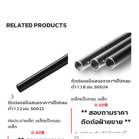
RELATED PRODUCTS
ติดต่อขอใบเสนอราคา*แป๊ปกลม
ดำ 1 ,1.8 มม. S0024
เหล็กแป๊บกลม
,
เหล็ก
ติดต่อขอใบเสนอราคา*แป๊ปกลม
ติ
0.00
฿
ดำ 1 ,1.2 มม. S0022
ดำ
** สอบถามราคา
ติดต่อฝ่ายขาย **
ท่อประปาเหล็ก
,
เหล็กแป๊บกลม
,
เห
เหล็ก
0.00
฿
ท่อกลม ดำ หรือเรียกว่า แป๊