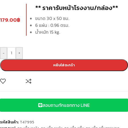
** ราคารับหน้าโรงงาน/กล่อง**
ขนาด 30 x 50 ซม.
179.00
฿
6 แผ่น : 0.96 ตรม.
น้ำหนัก 15 kg.
-
+
หยิบใส่ตะกร้า
สอบถามทักแชททาง LINE
รหัสสินค้า:
T47995