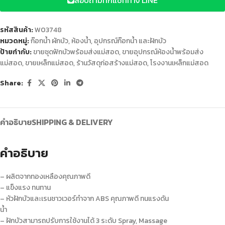
สอบถามทักแชททาง LINE
รหัสสินค้า:
W03748
หมวดหมู่:
ก๊อกน้ำ ผักบัว
,
ห้องน้ำ
,
อุปกรณ์ก๊อกน้ำ และฝักบัว
ป้ายกำกับ:
ขายชุดฟักบัวพร้อมส่งแม่สอด
,
ขายอุปกรณ์ห้องน้ำพร้อมส่ง
แม่สอด
,
ขายเหล็กแม่สอด
,
ร้านวัสดุก่อสร้างแม่สอด
,
โรงงานเหล็กแม่สอด
Share:
คำอธิบาย
SHIPPING & DELIVERY
คำอธิบาย
– ผลิตจากทองเหลืองคุณภาพดี
– แข็งแรง ทนทาน
– หัวฝักบัวและเรนชาวเวอร์ทำจาก ABS คุณภาพดี ทนแรงดัน
น้ำ
– ฝักบัวสามารถปรับการใช้งานได้ 3 ระดับ Spray, Massage