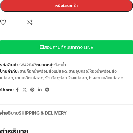
หยิบใส่ตะกร้า
สอบถามทักแชททาง LINE
รหัสสินค้า:
W42847
หมวดหมู่:
ก๊อกน้ำ
ป้ายกำกับ:
ขายก๊อกน้ำพร้อมส่งแม่สอด
,
ขายอุปกรณ์ห้องน้ำพร้อมส่ง
แม่สอด
,
ขายเหล็กแม่สอด
,
ร้านวัสดุก่อสร้างแม่สอด
,
โรงงานเหล็กแม่สอด
Share:
คำอธิบาย
SHIPPING & DELIVERY
คำอธิบาย