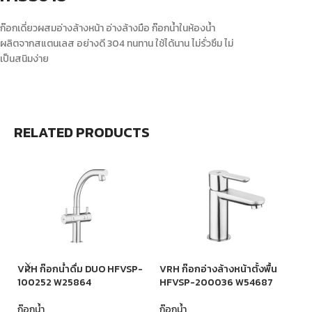
ก๊อกเดี่ยวผสมอ่างล้างหน้า อ่างล้างมือ ก๊อกน้ำในห้องน้ำ
ผลิตจากสแตนเลส อย่างดี 304 ทนทาน ใช้ได้นาน ไม่รั่วซึม ไม่
เป็นสนิมง่าย
RELATED PRODUCTS
VRH ก๊อกน้ำดื่ม DUO HFVSP-
VRH ก๊อกอ่างล้างหน้าตั้งพื้น
ก๊
100252 W25864
HFVSP-200036 W54687
B
ก๊อกน้ำ
ก๊อกน้ำ
ก๊