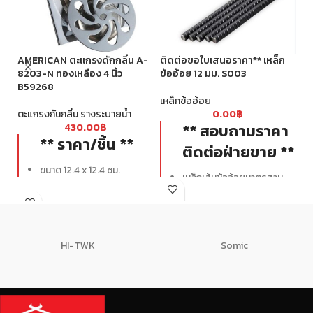
ติ
ข้
AMERICAN ตะแกรงดักกลิ่น A-
ติดต่อขอใบเสนอราคา** เหล็ก
เห
8203-N ทองเหลือง 4 นิ้ว
ข้ออ้อย 12 มม. S003
B59268
เหล็กข้ออ้อย
ตะแกรงกันกลิ่น รางระบายน้ำ
0.00
฿
** สอบถามราคา
430.00
฿
** ราคา/ชิ้น **
ติดต่อฝ่ายขาย **
ขนาด 12.4 x 12.4 ซม.
เหล็กเส้นข้ออ้อยมาตรฐาน
SD40 มีกำลังรับแรงดึงที่จุด
ครากไม่น้อยกว่า 4000 ksc.
มีระยะบั้งที่เท่ากันและ
สม่ำเสมอตลอดทั้งเส้น
HI-TWK
Somic
ไม่มีรอยปริและแตกร้าว
ได้มาตรฐาน มอก.