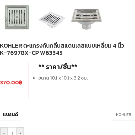
KOHLER ตะแกรงกันกลิ่นสแตนเลสแบบเหลี่ยม 4 นิ้ว
K-76978X-CP W63345
** ราคา/ชิ้น**
ขนาด 10.1 x 10.1 x 3.2 ซม.
370.00
฿
แบรนด์
KOHLER
-
+