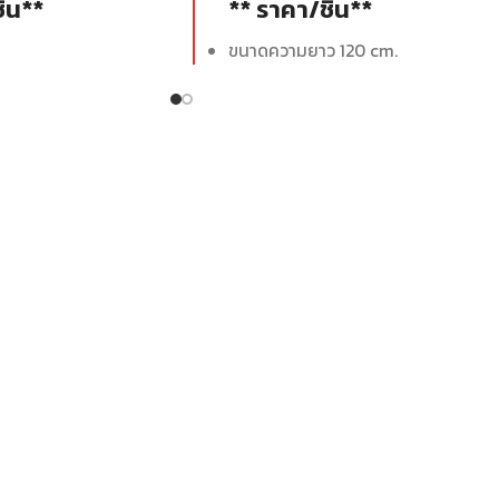
ิ้น**
** ราคา/ชิ้น**
ขนาดความยาว 120 cm.