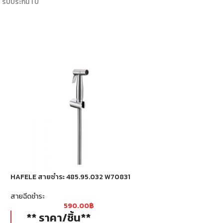
รับประกัน 1 ปี
HAFELE สายชำระ 485.95.032 W70831
ชุดสายฉีดชำระ BTW 
นิกเกิล W03726
สายฉีดชำระ
590.00
฿
อุปกรณ์สุขภัณฑ์
,
สายฉ
** ราคา/ชิ้น**
65