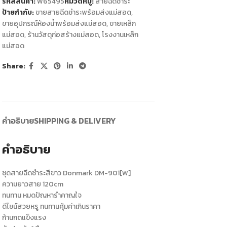
รหัสสินค้า:
W65495
หมวดหมู่:
สายฉีดชำระ
ป้ายกำกับ:
ขายสายฉีดชำระพร้อมส่งแม่สอด
,
ขายอุปกรณ์ห้องน้ำพร้อมส่งแม่สอด
,
ขายเหล็ก
แม่สอด
,
ร้านวัสดุก่อสร้างแม่สอด
,
โรงงานเหล็ก
แม่สอด
Share:
คำอธิบาย
SHIPPING & DELIVERY
คำอธิบาย
ชุดสายฉีดชำระสีขาว Donmark DM-901[W]
ความยาวสาย 120cm
ทนทาน หมดปัญหารำคาญใจ
ดีไซน์สวยหรู ทนทานคุ้มค่าเกินราคา
ก้านกดแข็งแรง