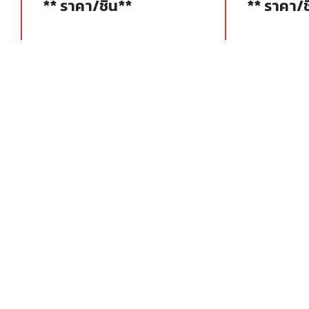
** ราคา/ชิ้น**
** ราคา/ช