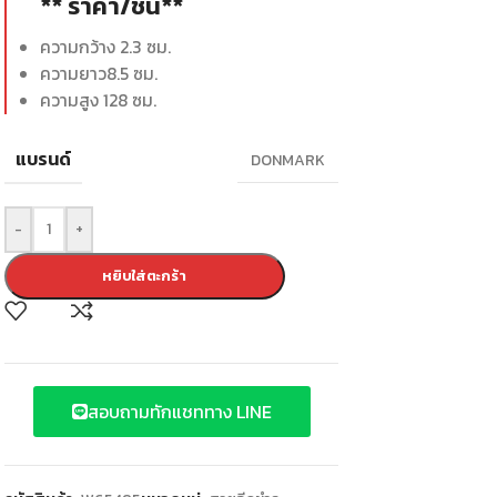
** ราคา/ชิ้น**
ความกว้าง 2.3 ซม.
ความยาว8.5 ซม.
ความสูง 128 ซม.
แบรนด์
DONMARK
-
+
หยิบใส่ตะกร้า
สอบถามทักแชททาง LINE