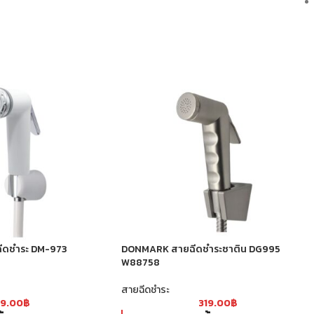
ีดชำระ DM-973
DONMARK สายฉีดชำระซาติน DG995
W88758
สายฉีดชำระ
59.00
฿
319.00
฿