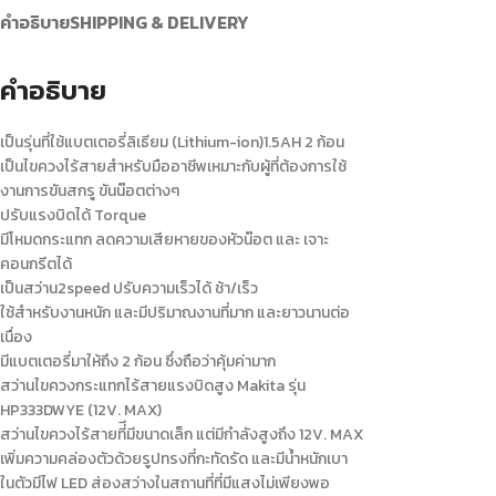
คำอธิบาย
SHIPPING & DELIVERY
คำอธิบาย
เป็นรุ่นที่ใช้แบตเตอรี่ลิเธียม (Lithium-ion)1.5AH 2 ก้อน
เป็นไขควงไร้สายสำหรับมืออาชีพเหมาะกับผู้ที่ต้องการใช้
งานการขันสกรู ขันน๊อตต่างๆ
ปรับแรงบิดได้ Torque
มีโหมดกระแทก ลดความเสียหายของหัวน๊อต และ เจาะ
คอนกรีตได้
เป็นสว่าน2speed ปรับความเร็วได้ ช้า/เร็ว
ใช้สำหรับงานหนัก และมีปริมาณงานที่มาก และยาวนานต่อ
เนื่อง
มีแบตเตอรี่มาให้ถึง 2 ก้อน ซึ่งถือว่าคุ้มค่ามาก
สว่านไขควงกระแทกไร้สายแรงบิดสูง Makita รุ่น
HP333DWYE (12V. MAX)
สว่านไขควงไร้สายที่ีมีขนาดเล็ก แต่มีกำลังสูงถึง 12V. MAX
เพิ่มความคล่องตัวด้วยรูปทรงที่กะทัดรัด และมีน้ำหนักเบา
ในตัวมีไฟ LED ส่องสว่างในสถานที่ที่มีแสงไม่เพียงพอ