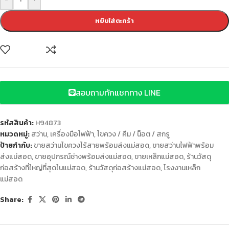
หยิบใส่ตะกร้า
สอบถามทักแชททาง LINE
รหัสสินค้า:
H94873
หมวดหมู่:
สว่าน
,
เครื่องมือไฟฟ้า
,
ไขควง / คืม / น็อต / สกรู
ป้ายกำกับ:
ขายสว่านไขควงไร้สายพร้อมส่งแม่สอด
,
ขายสว่านไฟฟ้าพร้อม
ส่งแม่สอด
,
ขายอุปกรณ์ช่างพร้อมส่งแม่สอด
,
ขายเหล็กแม่สอด
,
ร้านวัสดุ
ก่อสร้างที่ใหญ่ที่สุดในแม่สอด
,
ร้านวัสดุก่อสร้างแม่สอด
,
โรงงานเหล็ก
แม่สอด
Share: