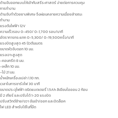
ด้ามจับออกแบบให้เข้ากับสรีระศาสตร์ ง่ายต่อการควบคุม
การทำงาน
ด้ามจับทำด้วยยางพิเศษ จึงผ่อนคลายความเมื่อยล้าขณะ
ทำงาน
แรงดันไฟฟ้า 12V
ความเร็วรอบ 0-450/ 0-1,700 รอบ/นาที
อัตราการกระแทก 0-5,300/ 0-19,500ครั้ง/นาที
แรงบิดสูงสุด 45 นิวตันเมตร
ขนาดหัวจับดอก 10 มม.
แรงเจาะสูงสุด
-คอนกรีต 8 มม.
-เหล็ก 10 มม.
-ไม้ 21 มม.
น้ำหนักเครื่องเปล่า 1.10 กก.
เวลาในการชาร์จไฟ 30 นาที
ขนาดประจุไฟฟ้า ชนิดแบตเตอรี่ 1.5Ah ลิเธียมไอออน 2 ก้อน
มี 2 เกียร์ และปรับได้ 1-20 แรงบิด
ปรับสวิทต์ซ้าย/ขวา ขันเข้า/ออก และปิดล็อค
ไฟ LED สำหรับใช้ในที่มืด