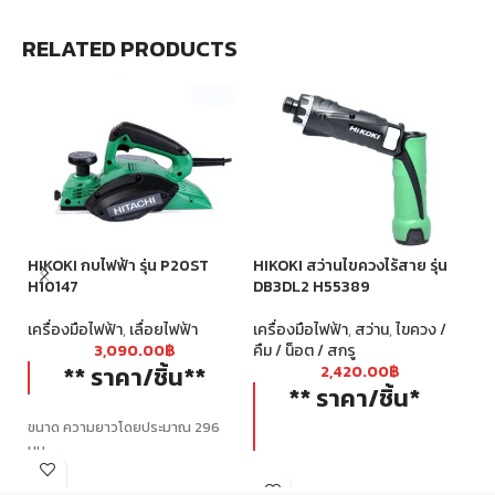
RELATED PRODUCTS
HIKOKI กบไฟฟ้า รุ่น P20ST
HIKOKI สว่านไขควงไร้สาย รุ่น
HI
H10147
DB3DL2 H55389
G
เครื่องมือไฟฟ้า
,
เลื่อยไฟฟ้า
เครื่องมือไฟฟ้า
,
สว่าน
,
ไขควง /
เค
3,090.00
฿
คืม / น็อต / สกรู
** ราคา/ชิ้น**
2,420.00
฿
** ราคา/ชิ้น*
ขนาด ความยาวโดยประมาณ 296
มม.
น้ำหนัก 2.5 กก.